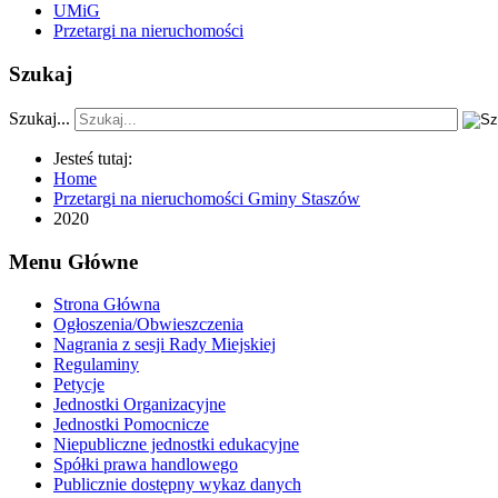
UMiG
Przetargi na nieruchomości
Szukaj
Szukaj...
Jesteś tutaj:
Home
Przetargi na nieruchomości Gminy Staszów
2020
Menu Główne
Strona Główna
Ogłoszenia/Obwieszczenia
Nagrania z sesji Rady Miejskiej
Regulaminy
Petycje
Jednostki Organizacyjne
Jednostki Pomocnicze
Niepubliczne jednostki edukacyjne
Spółki prawa handlowego
Publicznie dostępny wykaz danych