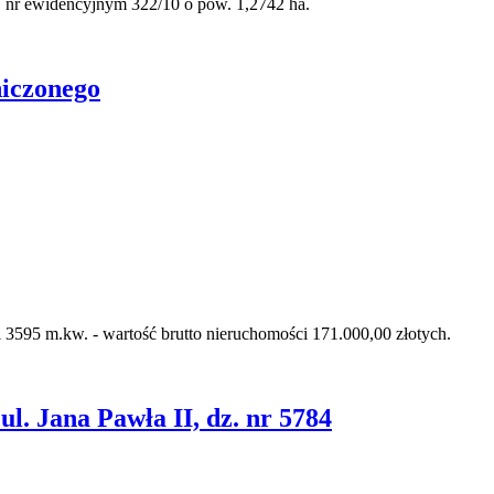
j nr ewidencyjnym 322/10 o pow. 1,2742 ha.
niczonego
595 m.kw. - wartość brutto nieruchomości 171.000,00 złotych.
. Jana Pawła II, dz. nr 5784