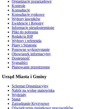
Organizacje pozarządowe
Kontrole
Konsultacje
Konsultacje rynkowe
Wybory ławników
Ewidencje i Rejestry
Informacje nieudostępnione
Pliki do pobrania
Redakcja BIP
Wybory i referenda
Plany i Strategie
Ponowne wykorzystanie
Obowiązek informacyjny
Dostępność
Sygnaliści
Planowanie przestrzenne
Urząd Miasta i Gminy
Schemat Organizacyjny
Nabór na wolne stanowiska
Wydziały
Statut
Zarządzanie Kryzysowe
Oświadczenia majątkowe pracowników