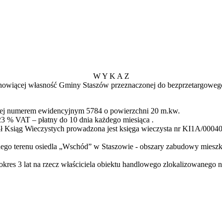
W Y K A Z
anowiącej własność Gminy Staszów przeznaczonej do bezprzetargoweg
zonej numerem ewidencyjnym 5784 o powierzchni 20 m.kw.
3 % VAT – płatny do 10 dnia każdego miesiąca .
siąg Wieczystych prowadzona jest księga wieczysta nr KI1A/00040341
ego terenu osiedla „Wschód” w Staszowie - obszary zabudowy miesz
res 3 lat na rzecz właściciela obiektu handlowego zlokalizowanego na 