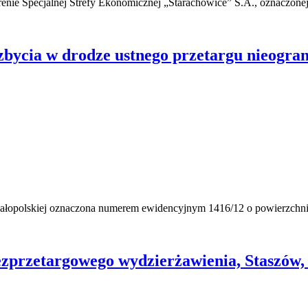
renie Specjalnej Strefy Ekonomicznej „Starachowice” S.A., oznaczone
bycia w drodze ustnego przetargu nieogra
ałopolskiej oznaczona numerem ewidencyjnym 1416/12 o powierzchni 3
przetargowego wydzierżawienia, Staszów, ul