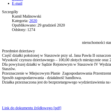
E-mail
Szczegóły
Kamil Malinowski
Kategoria:
2020
Opublikowano: 29 grudzień 2020
Odsłony: 1274
nieruchomości st
Przedmiot dzierżawy
Część działki położonej w Staszowie przy ul. Jana Pawła II oznac
Wysokość czynszu dzierżawnego – 100,00 złotych miesięcznie oraz 2
Dla powyższej działki w Sądzie Rejonowym w Staszowie IV Wydział K
Staszów.
Przeznaczenie w Miejscowym Planie Zagospodarowania Przestrzenn
Sposób zagospodarowania - działalność handlowa.
Działka przeznaczona jest do bezprzetargowego wydzierżawienia na ok
Link do dokumentu źródłowego [pdf]