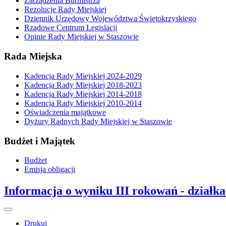
Zarządzenia Burmistrza
Rezolucje Rady Miejskiej
Dziennik Urzędowy Województwa Świętokrzyskiego
Rządowe Centrum Legislacji
Opinie Rady Miejskiej w Staszowie
Rada Miejska
Kadencja Rady Miejskiej 2024-2029
Kadencja Rady Miejskiej 2018-2023
Kadencja Rady Miejskiej 2014-2018
Kadencja Rady Miejskiej 2010-2014
Oświadczenia majątkowe
Dyżury Radnych Rady Miejskiej w Staszowie
Budżet i Majątek
Budżet
Emisja obligacji
Informacja o wyniku III rokowań - działk
Drukuj