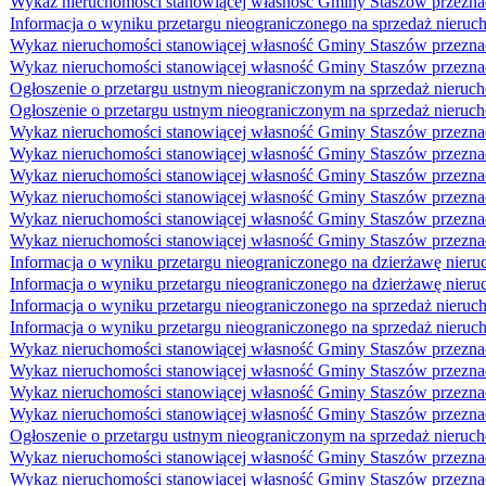
Wykaz nieruchomości stanowiącej własność Gminy Staszów przeznac
Informacja o wyniku przetargu nieograniczonego na sprzedaż nieruc
Wykaz nieruchomości stanowiącej własność Gminy Staszów przeznacz
Wykaz nieruchomości stanowiącej własność Gminy Staszów przeznac
Ogłoszenie o przetargu ustnym nieograniczonym na sprzedaż nieruch
Ogłoszenie o przetargu ustnym nieograniczonym na sprzedaż nieruch
Wykaz nieruchomości stanowiącej własność Gminy Staszów przeznac
Wykaz nieruchomości stanowiącej własność Gminy Staszów przeznac
Wykaz nieruchomości stanowiącej własność Gminy Staszów przeznacz
Wykaz nieruchomości stanowiącej własność Gminy Staszów przeznac
Wykaz nieruchomości stanowiącej własność Gminy Staszów przeznac
Wykaz nieruchomości stanowiącej własność Gminy Staszów przeznacz
Informacja o wyniku przetargu nieograniczonego na dzierżawę nieru
Informacja o wyniku przetargu nieograniczonego na dzierżawę nieru
Informacja o wyniku przetargu nieograniczonego na sprzedaż nieruc
Informacja o wyniku przetargu nieograniczonego na sprzedaż nieruc
Wykaz nieruchomości stanowiącej własność Gminy Staszów przeznacz
Wykaz nieruchomości stanowiącej własność Gminy Staszów przeznacz
Wykaz nieruchomości stanowiącej własność Gminy Staszów przeznacz
Wykaz nieruchomości stanowiącej własność Gminy Staszów przeznacz
Ogłoszenie o przetargu ustnym nieograniczonym na sprzedaż nieruc
Wykaz nieruchomości stanowiącej własność Gminy Staszów przeznac
Wykaz nieruchomości stanowiącej własność Gminy Staszów przeznacz