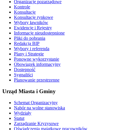
Organizacje pozarządowe
Kontrole
Konsultacje
Konsultacje rynkowe
Wybory ławników
Ewidencje i Rejestry
Informacje nieudostępnione
Pliki do pobrania
Redakcja BIP
Wybory i referenda
Plany i Strategie
Ponowne wykorzystanie
Obowiązek informacyjny
Dostępność
Sygnaliści
Planowanie przestrzenne
Urząd Miasta i Gminy
Schemat Organizacyjny
Nabór na wolne stanowiska
Wydziały
Statut
Zarządzanie Kryzysowe
Oświadczenia majątkowe pracowników