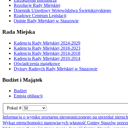
Zarządzenia Burmistrza
Rezolucje Rady Miejskiej
Dziennik Urzędowy Województwa Świętokrzyskiego
Rządowe Centrum Legislacji
Opinie Rady Miejskiej w Staszowie
Rada Miejska
Kadencja Rady Miejskiej 2024-2029
Kadencja Rady Miejskiej 2018-2023
Kadencja Rady Miejskiej 2014-2018
Kadencja Rady Miejskiej 2010-2014
Oświadczenia majątkowe
Dyżury Radnych Rady Miejskiej w Staszowie
Budżet i Majątek
Budżet
Emisja obligacji
Pokaż #
Informacja o wyniku przetargu nieograniczonego na sprzedaż nieruc
Wykaz nieruchomości stanowiących własność Gminy Staszów przezna