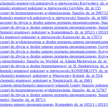
eruchomości gruntowych położonych w miejscowości Krzywołęcz, dz. n
homości gruntowej położonej w miejscowości Grzybów, dz. nr 155
zonej do bezprzetargowego wydzierżawienia, Staszów dz. nr 2097/12
chomości gruntowych położonych w miejscowości Staszów, dz. nr 6061
zonej do zbycia w drodze ustnego przetargu nieograniczonego, Stasz
onej do zbycia w drodze ustnego przetargu nieograniczonego, Staszó
chomości gruntowej, położonej w Koniemłotach, dz. nr 1052/1 i 1053/
ści gruntowej położonej w miejscowości Kurozwęki, dz. nr 1707/3
onej do wydzierżawienia w drodze przetargu ustnego nieograniczoneg
onej do zbycia w drodze ustnego przetargu nieograniczonego, Grzyb
onej do zbycia w drodze ustnego przetargu nieograniczonego, Krzywo
onej do zbycia w drodze ustnego przetargu nieograniczonego, Krzywo
o nieruchomości, Staszów os. Wschód, ul. Adama Mickiewicza, dz. nr
onej do zbycia w drodze bezprzetargowej, ul. H. Sienkiewicza, dz. n
ruchomości gruntowej położonej w miejscowości KONIEMŁOTY, dz. nr 
uchomości gruntowej, położonej w Wiązownicy Kolonii, dz. nr 55/4
uchomości gruntowej, położonej w Niemścicach, dz. nr 268/1
iczonego nieruchomości stanowiącej własność Gminy Staszów położone
zonej do bezprzetargowego wydzierżawienia, Staszów, dz. nr 5278/7
onej do zbycia w drodze ustnego przetargu nieograniczonego, Staszó
mości, Staszów, dz. nr 3871/1
zetargu ustnego nieograniczonego, Koniemłoty dz. nr 1052/1 i 1053/1