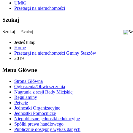
UMiG
Przetargi na nieruchomości
Szukaj
Szukaj...
Jesteś tutaj:
Home
Przetargi na nieruchomości Gminy Staszów
2019
Menu Główne
Strona Główna
Ogłoszenia/Obwieszczenia
Nagrania z sesji Rady Miejskiej
Regulaminy
Petycje
Jednostki Organizacyjne
Jednostki Pomocnicze
Niepubliczne jednostki edukacyjne
Spółki prawa handlowego
Publicznie dostępny wykaz danych