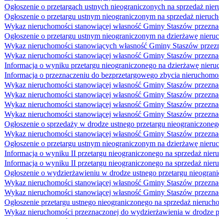
Ogłoszenie o przetargach ustnych nieograniczonych na sprzedaż ni
Ogłoszenie o przetargu ustnym nieograniczonym na sprzedaż nieruc
Wykaz nieruchomości stanowiącej własność Gminy Staszów przeznac
Ogłoszenie o przetargu ustnym nieograniczonym na dzierżawę nieru
Wykaz nieruchomości stanowiących własność Gminy Staszów przeznac
Wykaz nieruchomości stanowiącej własność Gminy Staszów przeznacz
Informacja o wyniku przetargu nieograniczonego na dzierżawę nieru
Informacja o przeznaczeniu do bezprzetargowego zbycia nieruchomo
Wykaz nieruchomości stanowiącej własność Gminy Staszów przeznacz
Wykaz nieruchomości stanowiącej własność Gminy Staszów przeznacz
Wykaz nieruchomości stanowiącej własność Gminy Staszów przeznacz
Wykaz nieruchomości stanowiącej własność Gminy Staszów przeznacz
Ogłoszenie o sprzedaży w drodze ustnego przetargu nieograniczoneg
Wykaz nieruchomości stanowiącej własność Gminy Staszów przeznacz
Ogłoszenie o przetargu ustnym nieograniczonym na dzierżawę nie
Informacja o wyniku II przetargu nieograniczonego na sprzedaż nier
Informacja o wyniku II przetargu nieograniczonego na sprzedaż nier
Ogłoszenie o wydzierżawieniu w drodze ustnego przetargu nieogran
Wykaz nieruchomości stanowiącej własność Gminy Staszów przeznac
Wykaz nieruchomości stanowiącej własność Gminy Staszów przeznacz
Ogłoszenie przetargu ustnego nieograniczonego na sprzedaż nierucho
Wykaz nieruchomości przeznaczonej do wydzierżawienia w drodze pr