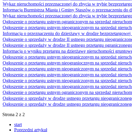
Wykaz nieruchomości przeznaczonej do zbycia w trybie bezprzetargo
Informacja Burmistrza Miasta i Gminy Staszów o przeznaczeniu do d
Wykaz nieruchomości przeznaczonej do zbycia w trybie bezprzetar
Ogłoszenie o przetargu ustnym ograniczonym na sprzedaż nierucho
Ogłoszenie o przetargu ustnym nieograniczonym na sprzedaż nieru
Informacja o przeznaczeniu do dzierżawy w drodze bezprzetargowej
Ogłoszenie o sprzedaży w drodze II ustnego przetargu nieograniczo
Ogłoszenie o sprzedaży w drodze II ustnego przetargu ograniczonego
Informacja o wyniku przetargu na dzierżawę nieruchomości gruntowe
Ogłoszenie o przetargu ustnym nieograniczonym na sprzedaż nieruc
Ogłoszenie o przetargu ustnym nieograniocznym na sprzedaż nieruch
Ogłoszenie o przetargu ustnym nieograniczonym na sprzedaż nieruch
Ogłoszenie o przetargu ustnym nieograniczonym na sprzedaż nieruch
Ogłoszenie o przetargu ustnym nieograniczonym na sprzedaż nieruch
Ogłoszenie o przetargu ustnym nieograniczonym na sprzedaż nieruc
Ogłoszenie o przetargu ustnym ograniczonym na sprzedaż nieruchom
Ogłoszenie o sprzedaży w drodze ustnego przetargu nieograniczoneg
Ogłoszenie o sprzedaży w drodze ustnego przetargu nieograniczonego
Strona 2 z 2
start
Poprzedni artykuł