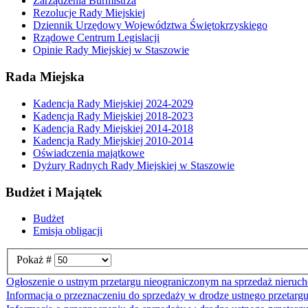
Zarządzenia Burmistrza
Rezolucje Rady Miejskiej
Dziennik Urzędowy Województwa Świętokrzyskiego
Rządowe Centrum Legislacji
Opinie Rady Miejskiej w Staszowie
Rada Miejska
Kadencja Rady Miejskiej 2024-2029
Kadencja Rady Miejskiej 2018-2023
Kadencja Rady Miejskiej 2014-2018
Kadencja Rady Miejskiej 2010-2014
Oświadczenia majątkowe
Dyżury Radnych Rady Miejskiej w Staszowie
Budżet i Majątek
Budżet
Emisja obligacji
Pokaż #
Ogłoszenie o ustnym przetargu nieograniczonym na sprzedaż nieruc
Informacja o przeznaczeniu do sprzedaży w drodze ustnego przetarg