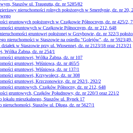
wym, Staszów ul. Traugutta, dz. nr 5285/82
zierżawy nieruchomości rolnych położonych w Smerdynie, dz. nr 20, 
gowego
mości gruntowych położonych w Czajkowie Północnym, dz. nr 425/2, 7
chomości gruntowych w Czajkowie Północnym, dz. nr 212, 648
 nieruchomości gruntowej położonej w Grzybowie, dz. nr 322/3 poło
nego nieruchomości w Staszowie na osiedlu "Golejów", dz. nr 5923/49,
 działek w Staszowie przy ul. Wiosennej, dz. nr 2123/18 oraz 2123/21
j, Wólka Żabna, dz. nr 254/1
homości gruntowej, Wólka Żabna, dz. nr 107
omości gruntowej, Wiśniowa, dz. nr 465/5
omości gruntowej, Wiśniowa, dz. nr 137/1
omości gruntowej, Krzywołęcz, dz. nr 308
omości gruntowej, Krzczonowice, dz. nr 292/1, 292/2
homości gruntowych, Czajków Północny, dz. nr 212, 648
ości gruntowych, Czajków Połudnowy, dz. nr 220/3 oraz 221/2
o lokalu mieszkalnego, Staszów ul. Rynek 17
 nieruchomości, Staszów ul. Długa, dz. nr 5627/1