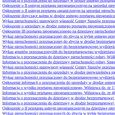
Informacja o przeznaczeniu do sprzedaży w drodze ustnego przetar
Ogłoszenie o II ustnym przetargu nieogranioczonym na sprzedaż nie
Ogłoszenie o II ustnym przetargu ograniczonym na sprzedaż nieruc
Ogłoszenie dotyczące najmu w drodze ustnego przetargu nieogran
Wykaz nieruchomości stanowiącej własność Gminy Staszów przeznac
Ogłoszenie o sprzedaży w drodze ustnego przetargu nieograniczoneg
Ogłoszenie III przetargu nieograniczonego na dzierżawę nieruchomoś
Wykaz nieruchomości przeznaczonej do zbycia w trybie ustnego prze
Wykaz nieruchomości przeznaczonej do zbycia w drodze bezprzetarg
Wykaz nieruchomości przeznaczonej do bezprzetargowego wydzierżaw
Wykaz gruntów przeznaczonychh do bezprzetargowego wydzierżawieni
Informacja o przeznaczeniu do dzierżawy nieruchomości rolnej, Wólk
Informacja o przeznaczeniu do dzierżawy nieruchomości rolnej, Smer
Wykaz nieruchomości stanowiącej własność Gminy Staszów przeznacz
Informacja o przeznaczeniu do sprzedaży w drodze pierwszeństwa 
Wykaz nieruchomości przeznaczonej do bezprzetargowego wydzierżawi
Ogłoszenie informacji o przeznaczeniu do sprzedaży w drodze ustne
Informacja o wyniku przetargu nieograniczonego, Wiśniowa dz. nr 1
Informacja o wyniku przetargu nieograniczonego, Wiśniowa dz. nr 4
Informacja o przeznaczeniu do dzierżawy w drodze bezprzetargowej
Informacja o przeznaczeniu do dzierżawy w drodze bezprzetargowej
Ogłoszenie o II przetargu ustnym nieograniczonym na dzierżawę nie
Wykaz nieruchomości przeznaczonych do zbycia w trybie bezprzetar