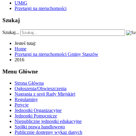
UMiG
Przetargi na nieruchomości
Szukaj
Szukaj...
Jesteś tutaj:
Home
Przetargi na nieruchomości Gminy Staszów
2016
Menu Główne
Strona Główna
Ogłoszenia/Obwieszczenia
Nagrania z sesji Rady Miejskiej
Regulaminy
Petycje
Jednostki Organizacyjne
Jednostki Pomocnicze
Niepubliczne jednostki edukacyjne
Spółki prawa handlowego
Publicznie dostępny wykaz danych