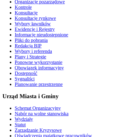
Organizacje pozarządowe
Kontrole
Konsultacje
Konsultacje rynkowe
Wybory ławników
Ewidencje i Rejestry
Informacje nieudostępnione
Pliki do pobrania
Redakcja BIP
Wybory i referenda
Plany i Strategie
Ponowne wykorzystanie
Obowiązek informacyjny
Dostępność
Sygnaliści
Planowanie przestrzenne
Urząd Miasta i Gminy
Schemat Organizacyjny
Nabór na wolne stanowiska
Wydziały
Statut
Zarządzanie Kryzysowe
Oświadczenia majątkowe pracowników