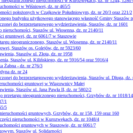
gu nieograniczonego nieruchomości w Kurozwękach, dz. nr 1244, 1280 
ruchomości w Wiśniowej, dz. nr 465/5
homości położonych w Czajkowie Południowym, dz. nr 20/3 oraz 221/2
iczonego budynku użytkowego stanowiącego własność Gminy Staszów
zonej do bezprzetargowego wydzierżawienia, Staszów, dz. nr 1601
o nieruchomości, Staszów ul. Wiosenna, dz. nr 2140/11
ci gruntowej, dz. nr 6061/7 w Staszowie
targu nieograniczonego, Staszów ul. Wiosenna, dz. nr 2140/11
owej, Staszów os. Golejów, dz. nr 5923/60
ienia, Staszów ul. Złota, dz. nr 1958
a, Staszów ul. Kilińskiego, dz. nr 5916/54 oraz 5916/4
a Żabna - dz. nr 276/3
dyna dz. nr 24
onej do bezprzetargowego wydzierżawienia, Staszów ul. Długa, dz. 
nieruchomości gruntowej w Wiązownicy Małej
enia, Staszów ul. Jana Pawła II, dz. nr 5802/2
go przetargu nieograniczonego nieruchomości, Grzybów dz. nr 1018/14
37/1
65/5
 nieruchomości gruntowych, Grzybów, dz. nr 158, 159 oraz 160
 części nieruchomości w Kurozwękach, dz. nr 1048/4
ruchomości gruntowych w Staszowie, dz. nr 6061/7
gowym, Staszów ul. Solidarności