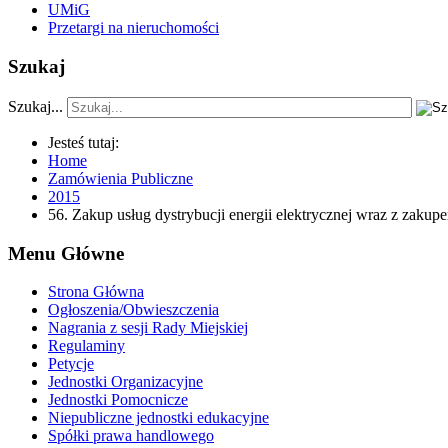
UMiG
Przetargi na nieruchomości
Szukaj
Szukaj...
Jesteś tutaj:
Home
Zamówienia Publiczne
2015
56. Zakup usług dystrybucji energii elektrycznej wraz z zaku
Menu Główne
Strona Główna
Ogłoszenia/Obwieszczenia
Nagrania z sesji Rady Miejskiej
Regulaminy
Petycje
Jednostki Organizacyjne
Jednostki Pomocnicze
Niepubliczne jednostki edukacyjne
Spółki prawa handlowego