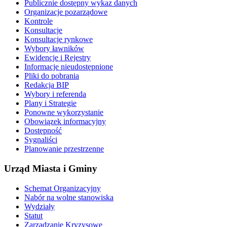
Publicznie dostępny wykaz danych
Organizacje pozarządowe
Kontrole
Konsultacje
Konsultacje rynkowe
Wybory ławników
Ewidencje i Rejestry
Informacje nieudostępnione
Pliki do pobrania
Redakcja BIP
Wybory i referenda
Plany i Strategie
Ponowne wykorzystanie
Obowiązek informacyjny
Dostępność
Sygnaliści
Planowanie przestrzenne
Urząd Miasta i Gminy
Schemat Organizacyjny
Nabór na wolne stanowiska
Wydziały
Statut
Zarządzanie Kryzysowe