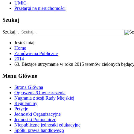
UMiG
Przetargi na nieruchomości
Szukaj
Szukaj...
Jesteś tutaj:
Home
Zamówienia Publiczne
2014
63. Bieżące utrzymanie w roku 2015 terenów zielonych będąc
Menu Główne
Strona Główna
Ogłoszenia/Obwieszczenia
Nagrania z sesji Rady Miejskiej
Regulaminy
Petycje
Jednostki Organizacyjne
Jednostki Pomocnicze
Niepubliczne jednostki edukacyjne
Spółki prawa handlowego