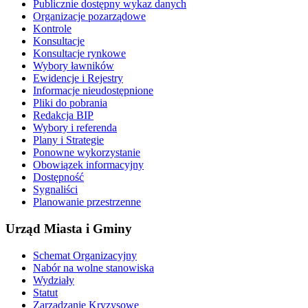
Publicznie dostępny wykaz danych
Organizacje pozarządowe
Kontrole
Konsultacje
Konsultacje rynkowe
Wybory ławników
Ewidencje i Rejestry
Informacje nieudostępnione
Pliki do pobrania
Redakcja BIP
Wybory i referenda
Plany i Strategie
Ponowne wykorzystanie
Obowiązek informacyjny
Dostępność
Sygnaliści
Planowanie przestrzenne
Urząd Miasta i Gminy
Schemat Organizacyjny
Nabór na wolne stanowiska
Wydziały
Statut
Zarządzanie Kryzysowe