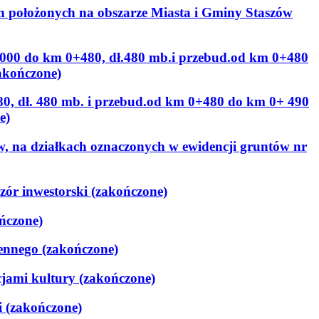
ch położonych na obszarze Miasta i Gminy Staszów
000 do km 0+480, dł.480 mb.i przebud.od km 0+480
akończone)
, dł. 480 mb. i przebud.od km 0+480 do km 0+ 490
e)
, na działkach oznaczonych w ewidencji gruntów nr
ór inwestorski (zakończone)
ńczone)
ennego (zakończone)
cjami kultury (zakończone)
i (zakończone)