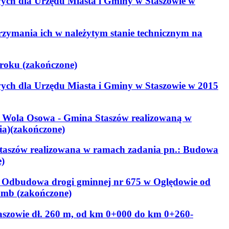
owych dla Urzędu Miasta i Gminy w Staszowie w
rzymania ich w należytym stanie technicznym na
 roku (zakończone)
owych dla Urzędu Miasta i Gminy w Staszowie w 2015
i Wola Osowa - Gmina Staszów realizowaną w
ia)(zakończone)
taszów realizowana w ramach zadania pn.: Budowa
e)
2 Odbudowa drogi gminnej nr 675 w Oględowie od
 mb (zakończone)
aszowie dł. 260 m, od km 0+000 do km 0+260-