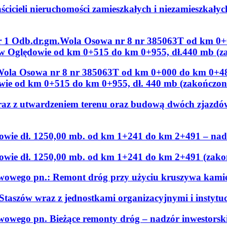
cicieli nieruchomości zamieszkałych i niezamieszkały
r 1 Odb.dr.gm.Wola Osowa nr 8 nr 385063T od km 0+
 w Oględowie od km 0+515 do km 0+955, dł.440 mb (z
Wola Osowa nr 8 nr 385063T od km 0+000 do km 0+480
owie od km 0+515 do km 0+955, dł. 440 mb (zakończon
az z utwardzeniem terenu oraz budową dwóch zjazdów
owie dł. 1250,00 mb. od km 1+241 do km 2+491 – nadz
owie dł. 1250,00 mb. od km 1+241 do km 2+491 (zako
awowego pn.: Remont dróg przy użyciu kruszywa kami
Staszów wraz z jednostkami organizacyjnymi i instytu
owego pn. Bieżące remonty dróg – nadzór inwestorsk