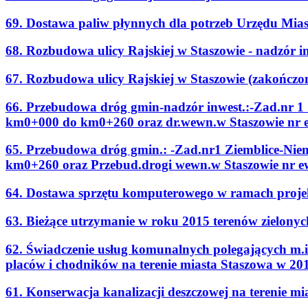
69. Dostawa paliw płynnych dla potrzeb Urzędu Mias
68. Rozbudowa ulicy Rajskiej w Staszowie - nadzór i
67. Rozbudowa ulicy Rajskiej w Staszowie (zakończo
66. Przebudowa dróg gmin-nadzór inwest.:-Zad.nr 1
km0+000 do km0+260 oraz dr.wewn.w Staszowie nr 
65. Przebudowa dróg gmin.: -Zad.nr1 Ziemblice-Ni
km0+260 oraz Przebud.drogi wewn.w Staszowie nr e
64. Dostawa sprzętu komputerowego w ramach projek
63. Bieżące utrzymanie w roku 2015 terenów zielony
62. Świadczenie usług komunalnych polegających m.in
placów i chodników na terenie miasta Staszowa w 20
61. Konserwacja kanalizacji deszczowej na terenie mi