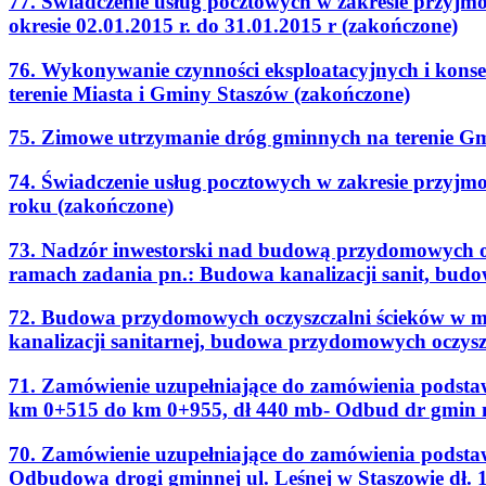
77. Świadczenie usług pocztowych w zakresie przyjm
okresie 02.01.2015 r. do 31.01.2015 r (zakończone)
76. Wykonywanie czynności eksploatacyjnych i konse
terenie Miasta i Gminy Staszów (zakończone)
75. Zimowe utrzymanie dróg gminnych na terenie Gmi
74. Świadczenie usług pocztowych w zakresie przyjm
roku (zakończone)
73. Nadzór inwestorski nad budową przydomowych o
ramach zadania pn.: Budowa kanalizacji sanit, bud
72. Budowa przydomowych oczyszczalni ścieków w m
kanalizacji sanitarnej, budowa przydomowych oczysz
71. Zamówienie uzupełniające do zamówienia podst
km 0+515 do km 0+955, dł 440 mb- Odbud dr gmin 
70. Zamówienie uzupełniające do zamówienia podsta
Odbudowa drogi gminnej ul. Leśnej w Staszowie dł.