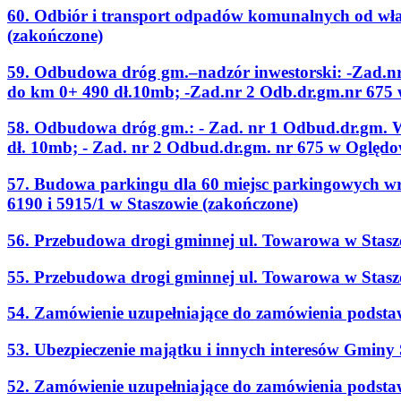
60. Odbiór i transport odpadów komunalnych od właś
(zakończone)
59. Odbudowa dróg gm.–nadzór inwestorski: -Zad.n
do km 0+ 490 dł.10mb; -Zad.nr 2 Odb.dr.gm.nr 675
58. Odbudowa dróg gm.: - Zad. nr 1 Odbud.dr.gm. 
dł. 10mb; - Zad. nr 2 Odbud.dr.gm. nr 675 w Oględ
57. Budowa parkingu dla 60 miejsc parkingowych wr
6190 i 5915/1 w Staszowie (zakończone)
56. Przebudowa drogi gminnej ul. Towarowa w Stasz
55. Przebudowa drogi gminnej ul. Towarowa w Stasz
54. Zamówienie uzupełniające do zamówienia podst
53. Ubezpieczenie majątku i innych interesów Gminy 
52. Zamówienie uzupełniające do zamówienia podstaw