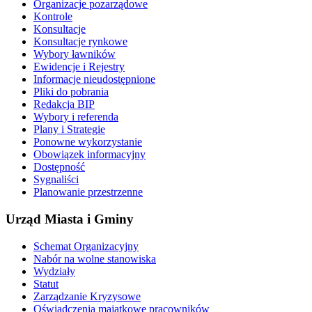
Organizacje pozarządowe
Kontrole
Konsultacje
Konsultacje rynkowe
Wybory ławników
Ewidencje i Rejestry
Informacje nieudostępnione
Pliki do pobrania
Redakcja BIP
Wybory i referenda
Plany i Strategie
Ponowne wykorzystanie
Obowiązek informacyjny
Dostępność
Sygnaliści
Planowanie przestrzenne
Urząd Miasta i Gminy
Schemat Organizacyjny
Nabór na wolne stanowiska
Wydziały
Statut
Zarządzanie Kryzysowe
Oświadczenia majątkowe pracowników