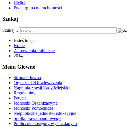
UMiG
Przetargi na nieruchomości
Szukaj
Szukaj...
Jesteś tutaj:
Home
Zamówienia Publiczne
2014
Menu Główne
Strona Główna
Ogłoszenia/Obwieszczenia
Nagrania z sesji Rady Miejskiej
Regulaminy
Petycje
Jednostki Organizacyjne
Jednostki Pomocnicze
Niepubliczne jednostki edukacyjne
Spółki prawa handlowego
Publicznie dostępny wykaz danych