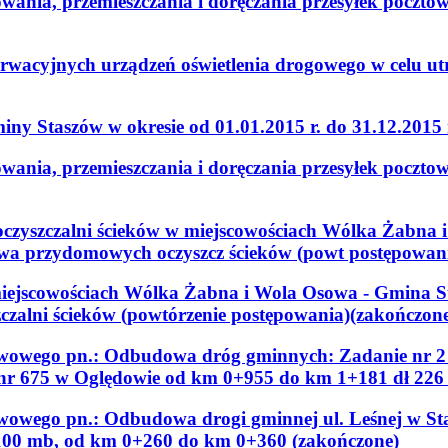
owania, przemieszczania i doręczania przesyłek poczt
rwacyjnych urządzeń oświetlenia drogowego w celu ut
ny Staszów w okresie od 01.01.2015 r. do 31.12.2015
owania, przemieszczania i doręczania przesyłek poczt
czyszczalni ścieków w miejscowościach Wólka Żabna 
owa przydomowych oczyszcz ścieków (powt postępowan
iejscowościach Wólka Żabna i Wola Osowa - Gmina S
czalni ścieków (powtórzenie postępowania)(zakończon
awowego pn.: Odbudowa dróg gminnych: Zadanie nr 
nr 675 w Oględowie od km 0+955 do km 1+181 dł 226
wowego pn.: Odbudowa drogi gminnej ul. Leśnej w St
 100 mb, od km 0+260 do km 0+360 (zakończone)