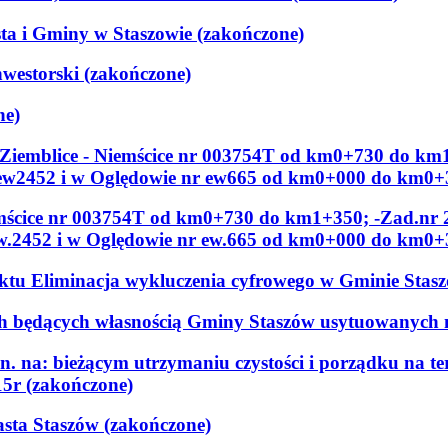
ta i Gminy w Staszowie (zakończone)
nwestorski (zakończone)
ne)
 Ziemblice - Niemścice nr 003754T od km0+730 do km
ew2452 i w Oględowie nr ew665 od km0+000 do km0+
emścice nr 003754T od km0+730 do km1+350; -Zad.nr
w.2452 i w Oględowie nr ew.665 od km0+000 do km0+
tu Eliminacja wykluczenia cyfrowego w Gminie Stasz
ch będących własnością Gminy Staszów usytuowanych n
. na: bieżącym utrzymaniu czystości i porządku na te
15r (zakończone)
asta Staszów (zakończone)