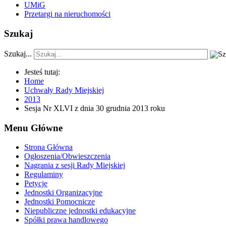
UMiG
Przetargi na nieruchomości
Szukaj
Szukaj...
Jesteś tutaj:
Home
Uchwały Rady Miejskiej
2013
Sesja Nr XLVI z dnia 30 grudnia 2013 roku
Menu Główne
Strona Główna
Ogłoszenia/Obwieszczenia
Nagrania z sesji Rady Miejskiej
Regulaminy
Petycje
Jednostki Organizacyjne
Jednostki Pomocnicze
Niepubliczne jednostki edukacyjne
Spółki prawa handlowego