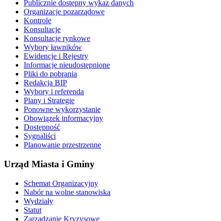
Publicznie dostępny wykaz danych
Organizacje pozarządowe
Kontrole
Konsultacje
Konsultacje rynkowe
Wybory ławników
Ewidencje i Rejestry
Informacje nieudostępnione
Pliki do pobrania
Redakcja BIP
Wybory i referenda
Plany i Strategie
Ponowne wykorzystanie
Obowiązek informacyjny
Dostępność
Sygnaliści
Planowanie przestrzenne
Urząd Miasta i Gminy
Schemat Organizacyjny
Nabór na wolne stanowiska
Wydziały
Statut
Zarządzanie Kryzysowe