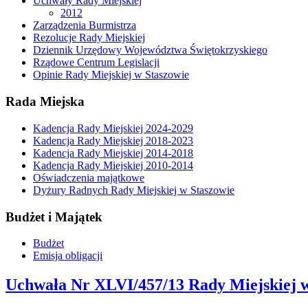
Uchwały Rady Miejskiej
2012
Zarządzenia Burmistrza
Rezolucje Rady Miejskiej
Dziennik Urzędowy Województwa Świętokrzyskiego
Rządowe Centrum Legislacji
Opinie Rady Miejskiej w Staszowie
Rada Miejska
Kadencja Rady Miejskiej 2024-2029
Kadencja Rady Miejskiej 2018-2023
Kadencja Rady Miejskiej 2014-2018
Kadencja Rady Miejskiej 2010-2014
Oświadczenia majątkowe
Dyżury Radnych Rady Miejskiej w Staszowie
Budżet i Majątek
Budżet
Emisja obligacji
Uchwała Nr XLVI/457/13 Rady Miejskiej w 