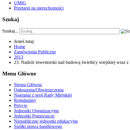
UMiG
Przetargi na nieruchomości
Szukaj
Szukaj...
Jesteś tutaj:
Home
Zamówienia Publiczne
2013
23. Nadzór inwestorski nad budową świetlicy wiejskiej wraz 
Menu Główne
Strona Główna
Ogłoszenia/Obwieszczenia
Nagrania z sesji Rady Miejskiej
Regulaminy
Petycje
Jednostki Organizacyjne
Jednostki Pomocnicze
Niepubliczne jednostki edukacyjne
Spółki prawa handlowego