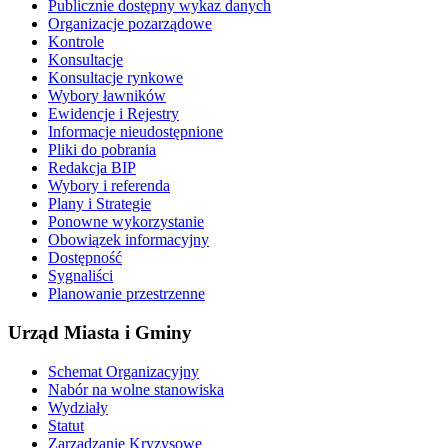
Publicznie dostępny wykaz danych
Organizacje pozarządowe
Kontrole
Konsultacje
Konsultacje rynkowe
Wybory ławników
Ewidencje i Rejestry
Informacje nieudostępnione
Pliki do pobrania
Redakcja BIP
Wybory i referenda
Plany i Strategie
Ponowne wykorzystanie
Obowiązek informacyjny
Dostępność
Sygnaliści
Planowanie przestrzenne
Urząd Miasta i Gminy
Schemat Organizacyjny
Nabór na wolne stanowiska
Wydziały
Statut
Zarządzanie Kryzysowe