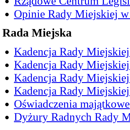
Rządowe Centrum Legisl
Opinie Rady Miejskiej w
Rada Miejska
Kadencja Rady Miejskie
Kadencja Rady Miejskie
Kadencja Rady Miejskie
Kadencja Rady Miejskie
Oświadczenia majątkowe
Dyżury Radnych Rady Mi