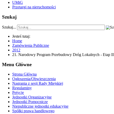
UMiG
Przetargi na nieruchomości
Szukaj
Szukaj...
Jesteś tutaj:
Home
Zamówienia Publiczne
2012
21. Narodowy Program Przebudowy Dróg Lokalnych - Etap II 
Menu Główne
Strona Główna
Ogłoszenia/Obwieszczenia
Nagrania z sesji Rady Miejskiej
Regulaminy
Petycje
Jednostki Organizacyjne
Jednostki Pomocnicze
Niepubliczne jednostki edukacyjne
Spółki prawa handlowego