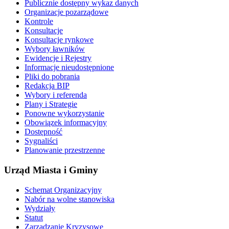
Publicznie dostępny wykaz danych
Organizacje pozarządowe
Kontrole
Konsultacje
Konsultacje rynkowe
Wybory ławników
Ewidencje i Rejestry
Informacje nieudostępnione
Pliki do pobrania
Redakcja BIP
Wybory i referenda
Plany i Strategie
Ponowne wykorzystanie
Obowiązek informacyjny
Dostępność
Sygnaliści
Planowanie przestrzenne
Urząd Miasta i Gminy
Schemat Organizacyjny
Nabór na wolne stanowiska
Wydziały
Statut
Zarządzanie Kryzysowe