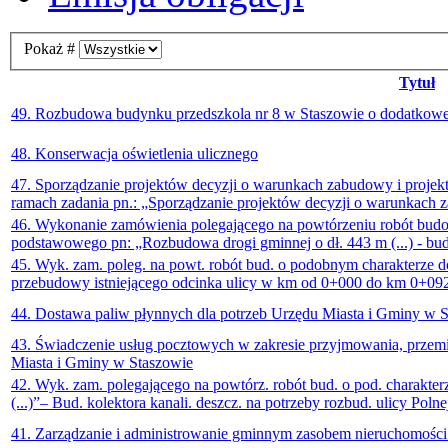
Pokaż #
Tytuł
49. Rozbudowa budynku przedszkola nr 8 w Staszowie o dodatkowe
48. Konserwacja oświetlenia ulicznego
47. Sporządzanie projektów decyzji o warunkach zabudowy i projektó
ramach zadania pn.: „Sporządzanie projektów decyzji o warunkach 
46. Wykonanie zamówienia polegającego na powtórzeniu robót bud
podstawowego pn: „Rozbudowa drogi gminnej o dł. 443 m (...) - bu
45. Wyk. zam. poleg. na powt. robót bud. o podobnym charakterze do 
przebudowy istniejącego odcinka ulicy w km od 0+000 do km 0+09
44. Dostawa paliw płynnych dla potrzeb Urzędu Miasta i Gminy w 
43. Świadczenie usług pocztowych w zakresie przyjmowania, przemi
Miasta i Gminy w Staszowie
42. Wyk. zam. polegającego na powtórz. robót bud. o pod. charakter
(...)”– Bud. kolektora kanali. deszcz. na potrzeby rozbud. ulicy Poln
41. Zarządzanie i administrowanie gminnym zasobem nieruchomości