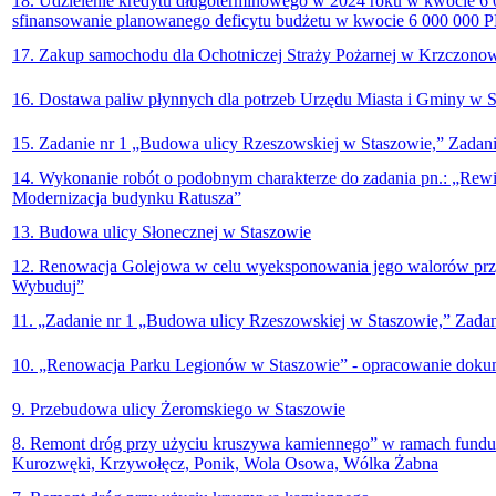
18. Udzielenie kredytu długoterminowego w 2024 roku w kwocie 6
sfinansowanie planowanego deficytu budżetu w kwocie 6 000 000 
17. Zakup samochodu dla Ochotniczej Straży Pożarnej w Krzczono
16. Dostawa paliw płynnych dla potrzeb Urzędu Miasta i Gminy w 
15. Zadanie nr 1 „Budowa ulicy Rzeszowskiej w Staszowie,” Zadani
14. Wykonanie robót o podobnym charakterze do zadania pn.: „Rewit
Modernizacja budynku Ratusza”
13. Budowa ulicy Słonecznej w Staszowie
12. Renowacja Golejowa w celu wyeksponowania jego walorów przyr
Wybuduj”
11. „Zadanie nr 1 „Budowa ulicy Rzeszowskiej w Staszowie,” Zadan
10. „Renowacja Parku Legionów w Staszowie” - opracowanie doku
9. Przebudowa ulicy Żeromskiego w Staszowie
8. Remont dróg przy użyciu kruszywa kamiennego” w ramach fundus
Kurozwęki, Krzywołęcz, Ponik, Wola Osowa, Wólka Żabna