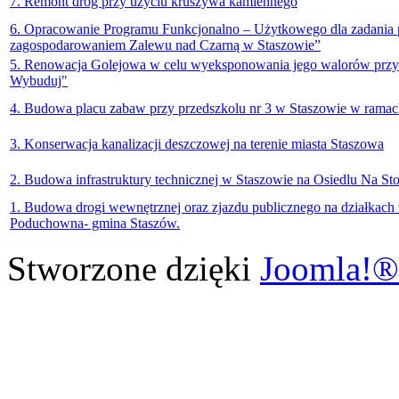
7. Remont dróg przy użyciu kruszywa kamiennego
6. Opracowanie Programu Funkcjonalno – Użytkowego dla zadania p
zagospodarowaniem Zalewu nad Czarną w Staszowie”
5. Renowacja Golejowa w celu wyeksponowania jego walorów przyro
Wybuduj"
4. Budowa placu zabaw przy przedszkolu nr 3 w Staszowie w ramach
3. Konserwacja kanalizacji deszczowej na terenie miasta Staszowa
2. Budowa infrastruktury technicznej w Staszowie na Osiedlu Na S
1. Budowa drogi wewnętrznej oraz zjazdu publicznego na działkach
Poduchowna- gmina Staszów.
Stworzone dzięki
Joomla!®