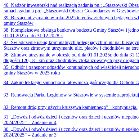
40. Nadzór inwestorski nad realizacją zadania pn.: „Staszowski Ob
ramach zadania pn.: „Staszowski Obszar Gospodarczy w Grzybowie”
39. Bieżące utrzymanie w roku 2025 terenów zielonych będących wł
gminy Staszów
38. Kompleksowa obsługa bankowa budżetu Gminy Staszów i jedno
01.01.2025 r. do 31.12.2028 r.
37. Świadczenie usług komunalnych polegających m.in. na: bieżącym
Staszów oraz zimowym utrzymaniu ulic, placów i chodników na tere
36. Zimowe utrzymanie w okresie od dnia 01.01.2025r. do dnia 31.1
długości 120,181 km oraz chodników zlokalizowanych przy drogach
35. Odbiór i transport odpadów komunalnych od właścicieli nieruch
gminy Staszów w 2025 roku
34. Zakup lekkiego samochodu ratowniczo-gaśniczego dla Ochotnic
33. Renowacja Parku Legionów w Staszowie w systemie zaprojektuj
32. Remont dróg przy użyciu kruszywa kamiennego” - kontynuacja.
31. „Dowóz i odwóz dzieci i uczniów oraz dzieci i uczniów niepe
2024/2025” – Zadanie nr 4
30. „Dowóz i odwóz dzieci i uczniów oraz dzieci i uczniów niepe
2024/2025” – Zadanie nr 3