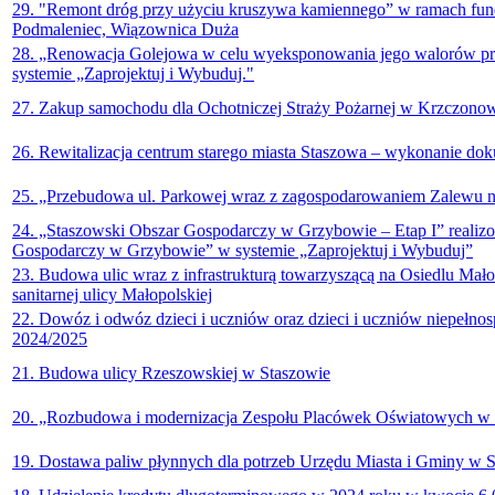
29. "Remont dróg przy użyciu kruszywa kamiennego” w ramach fund
Podmaleniec, Wiązownica Duża
28. „Renowacja Golejowa w celu wyeksponowania jego walorów przy
systemie „Zaprojektuj i Wybuduj."
27. Zakup samochodu dla Ochotniczej Straży Pożarnej w Krzczono
26. Rewitalizacja centrum starego miasta Staszowa – wykonanie dok
25. „Przebudowa ul. Parkowej wraz z zagospodarowaniem Zalewu na
24. „Staszowski Obszar Gospodarczy w Grzybowie – Etap I” realiz
Gospodarczy w Grzybowie” w systemie „Zaprojektuj i Wybuduj”
23. Budowa ulic wraz z infrastrukturą towarzyszącą na Osiedlu Mało
sanitarnej ulicy Małopolskiej
22. Dowóz i odwóz dzieci i uczniów oraz dzieci i uczniów niepeł
2024/2025
21. Budowa ulicy Rzeszowskiej w Staszowie
20. „Rozbudowa i modernizacja Zespołu Placówek Oświatowych w K
19. Dostawa paliw płynnych dla potrzeb Urzędu Miasta i Gminy w 