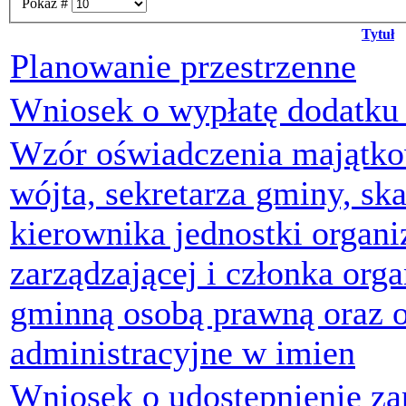
Pokaż #
Tytuł
Planowanie przestrzenne
Wniosek o wypłatę dodatku
Wzór oświadczenia majątko
wójta, sekretarza gminy, sk
kierownika jednostki organi
zarządzającej i członka org
gminną osobą prawną oraz o
administracyjne w imien
Wniosek o udostępnienie za