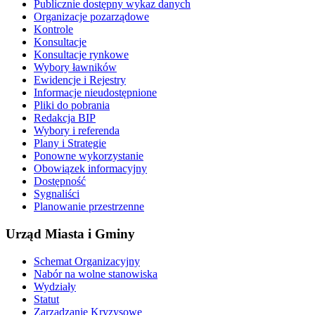
Publicznie dostępny wykaz danych
Organizacje pozarządowe
Kontrole
Konsultacje
Konsultacje rynkowe
Wybory ławników
Ewidencje i Rejestry
Informacje nieudostępnione
Pliki do pobrania
Redakcja BIP
Wybory i referenda
Plany i Strategie
Ponowne wykorzystanie
Obowiązek informacyjny
Dostępność
Sygnaliści
Planowanie przestrzenne
Urząd Miasta i Gminy
Schemat Organizacyjny
Nabór na wolne stanowiska
Wydziały
Statut
Zarządzanie Kryzysowe