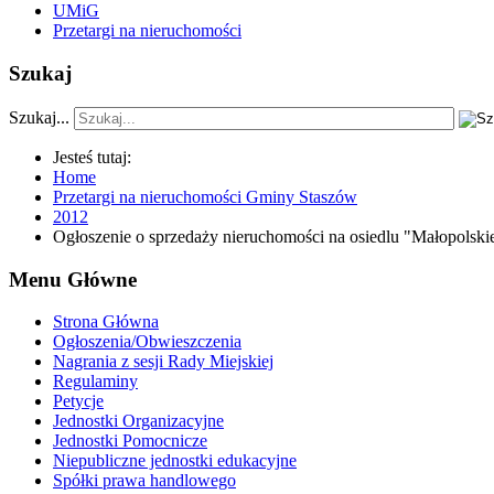
UMiG
Przetargi na nieruchomości
Szukaj
Szukaj...
Jesteś tutaj:
Home
Przetargi na nieruchomości Gminy Staszów
2012
Ogłoszenie o sprzedaży nieruchomości na osiedlu "Małopolskie"
Menu Główne
Strona Główna
Ogłoszenia/Obwieszczenia
Nagrania z sesji Rady Miejskiej
Regulaminy
Petycje
Jednostki Organizacyjne
Jednostki Pomocnicze
Niepubliczne jednostki edukacyjne
Spółki prawa handlowego