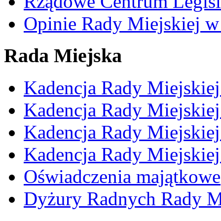
Rządowe Centrum Legisl
Opinie Rady Miejskiej w
Rada Miejska
Kadencja Rady Miejskie
Kadencja Rady Miejskie
Kadencja Rady Miejskie
Kadencja Rady Miejskie
Oświadczenia majątkowe
Dyżury Radnych Rady Mi