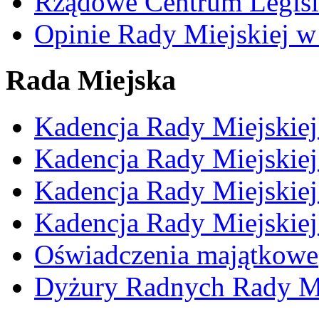
Rządowe Centrum Legisl
Opinie Rady Miejskiej w
Rada Miejska
Kadencja Rady Miejskie
Kadencja Rady Miejskie
Kadencja Rady Miejskie
Kadencja Rady Miejskie
Oświadczenia majątkowe
Dyżury Radnych Rady Mi