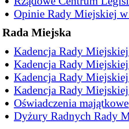
Rządowe Centrum Legisl
Opinie Rady Miejskiej w
Rada Miejska
Kadencja Rady Miejskie
Kadencja Rady Miejskie
Kadencja Rady Miejskie
Kadencja Rady Miejskie
Oświadczenia majątkowe
Dyżury Radnych Rady Mi