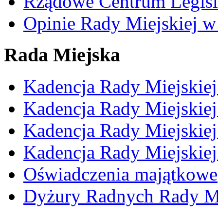
Rządowe Centrum Legisl
Opinie Rady Miejskiej w
Rada Miejska
Kadencja Rady Miejskie
Kadencja Rady Miejskie
Kadencja Rady Miejskie
Kadencja Rady Miejskie
Oświadczenia majątkowe
Dyżury Radnych Rady Mi