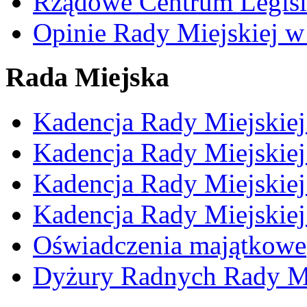
Rządowe Centrum Legisl
Opinie Rady Miejskiej w
Rada Miejska
Kadencja Rady Miejskie
Kadencja Rady Miejskie
Kadencja Rady Miejskie
Kadencja Rady Miejskie
Oświadczenia majątkowe
Dyżury Radnych Rady Mi