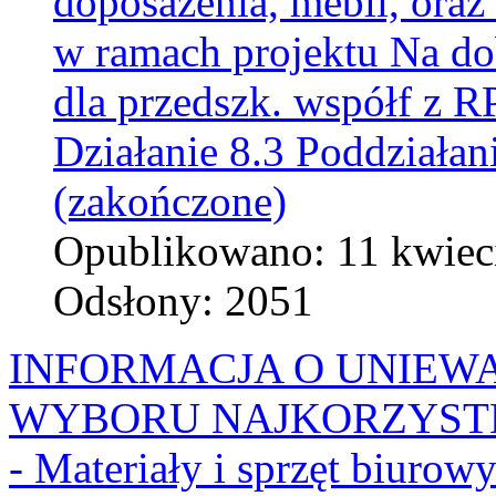
doposażenia, mebli, oraz
w ramach projektu Na d
dla przedszk. współf z
Działanie 8.3 Poddziałan
(zakończone)
Opublikowano: 11 kwiec
Odsłony: 2051
INFORMACJA O UNIEW
WYBORU NAJKORZYSTNIE
- Materiały i sprzęt biurow