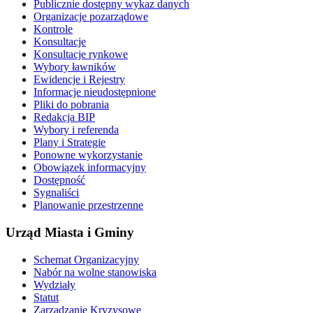
Publicznie dostępny wykaz danych
Organizacje pozarządowe
Kontrole
Konsultacje
Konsultacje rynkowe
Wybory ławników
Ewidencje i Rejestry
Informacje nieudostępnione
Pliki do pobrania
Redakcja BIP
Wybory i referenda
Plany i Strategie
Ponowne wykorzystanie
Obowiązek informacyjny
Dostępność
Sygnaliści
Planowanie przestrzenne
Urząd Miasta i Gminy
Schemat Organizacyjny
Nabór na wolne stanowiska
Wydziały
Statut
Zarządzanie Kryzysowe