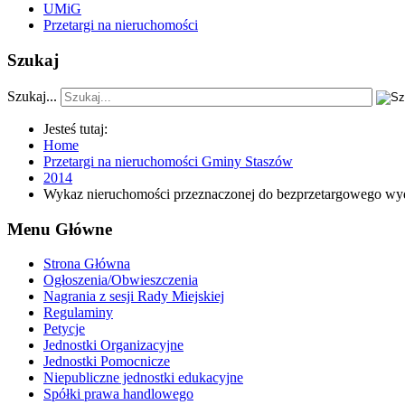
UMiG
Przetargi na nieruchomości
Szukaj
Szukaj...
Jesteś tutaj:
Home
Przetargi na nieruchomości Gminy Staszów
2014
Wykaz nieruchomości przeznaczonej do bezprzetargowego wydzi
Menu Główne
Strona Główna
Ogłoszenia/Obwieszczenia
Nagrania z sesji Rady Miejskiej
Regulaminy
Petycje
Jednostki Organizacyjne
Jednostki Pomocnicze
Niepubliczne jednostki edukacyjne
Spółki prawa handlowego