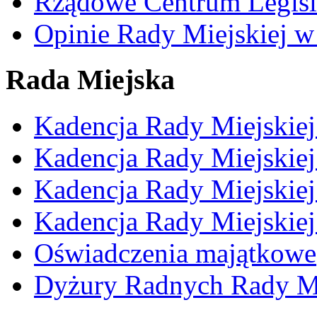
Rządowe Centrum Legisl
Opinie Rady Miejskiej w
Rada Miejska
Kadencja Rady Miejskie
Kadencja Rady Miejskie
Kadencja Rady Miejskie
Kadencja Rady Miejskie
Oświadczenia majątkowe
Dyżury Radnych Rady Mi