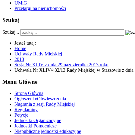
UMiG
Przetargi na nieruchomości
Szukaj
Szukaj...
Jesteś tutaj:
Home
Uchwały Rady Miejskiej
2013
Sesja Nr XLIV z dnia 29 października 2013 roku
Uchwała Nr XLIV/432/13 Rady Miejskiej w Staszowie z dnia 
Menu Główne
Strona Główna
Ogłoszenia/Obwieszczenia
Nagrania z sesji Rady Miejskiej
Regulaminy
Petycje
Jednostki Organizacyjne
Jednostki Pomocnicze
Niepubliczne jednostki edukacyjne