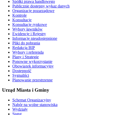
Spółki prawa handlowego
Publicznie dostępny wykaz danych
Organizacje pozarządowe
Kontrole
Konsultacje
Konsultacje rynkowe
Wybory ławników
Ewidencje i Rejestry
Informacje nieudostępnione
Pliki do pobrania
Redakcja BIP
Wybory i referenda
Plany i Strategie
Ponowne wykorzystanie
Obowiązek informacyjny
Dostępność
Sygnaliści
Planowanie przestrzenne
Urząd Miasta i Gminy
Schemat Organizacyjny
Nabór na wolne stanowiska
Wydziały
Statut