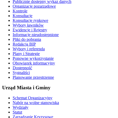
Publicznie dostępny wykaz danych
Organizacje pozarządowe
Kontrole
Konsultacje
Konsultacje rynkowe
Wybory ławników
Ewidencje i Rejestry
Informacje nieudostępnione
Pliki do pobrania
Redakcja BIP
Wybory i referenda
Plany i Strategie
Ponowne wykorzystanie
Obowiązek informacyjny
Dostępność
Sygnaliści
Planowanie przestrzenne
Urząd Miasta i Gminy
Schemat Organizacyjny
Nabór na wolne stanowiska
Wydziały
Statut
Zarządzanie Kryzysowe