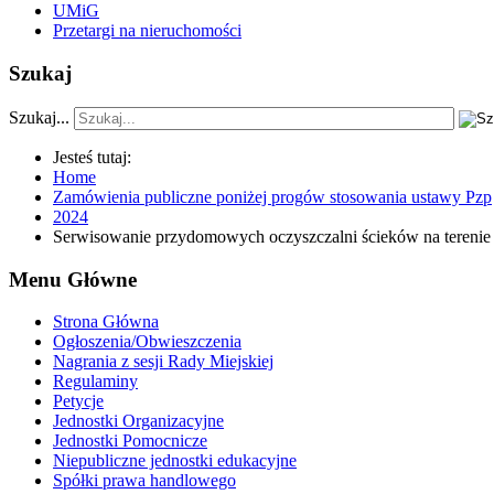
UMiG
Przetargi na nieruchomości
Szukaj
Szukaj...
Jesteś tutaj:
Home
Zamówienia publiczne poniżej progów stosowania ustawy Pzp
2024
Serwisowanie przydomowych oczyszczalni ścieków na terenie
Menu Główne
Strona Główna
Ogłoszenia/Obwieszczenia
Nagrania z sesji Rady Miejskiej
Regulaminy
Petycje
Jednostki Organizacyjne
Jednostki Pomocnicze
Niepubliczne jednostki edukacyjne
Spółki prawa handlowego