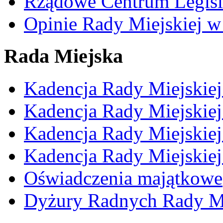
Rządowe Centrum Legisl
Opinie Rady Miejskiej w
Rada Miejska
Kadencja Rady Miejskie
Kadencja Rady Miejskie
Kadencja Rady Miejskie
Kadencja Rady Miejskie
Oświadczenia majątkowe
Dyżury Radnych Rady Mi