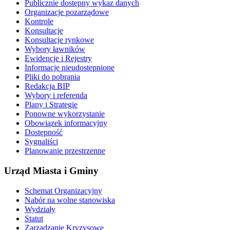
Publicznie dostępny wykaz danych
Organizacje pozarządowe
Kontrole
Konsultacje
Konsultacje rynkowe
Wybory ławników
Ewidencje i Rejestry
Informacje nieudostępnione
Pliki do pobrania
Redakcja BIP
Wybory i referenda
Plany i Strategie
Ponowne wykorzystanie
Obowiązek informacyjny
Dostępność
Sygnaliści
Planowanie przestrzenne
Urząd Miasta i Gminy
Schemat Organizacyjny
Nabór na wolne stanowiska
Wydziały
Statut
Zarządzanie Kryzysowe