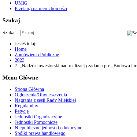
UMiG
Przetargi na nieruchomości
Szukaj
Szukaj...
Jesteś tutaj:
Home
Zamówienia Publiczne
2023
7. „Nadzór inwestorski nad realizacją zadania pn: „Budowa i m
Menu Główne
Strona Główna
Ogłoszenia/Obwieszczenia
Nagrania z sesji Rady Miejskiej
Regulaminy
Petycje
Jednostki Organizacyjne
Jednostki Pomocnicze
Niepubliczne jednostki edukacyjne
Spółki prawa handlowego