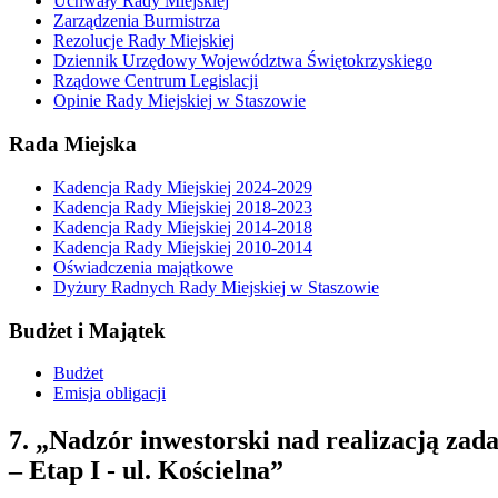
Uchwały Rady Miejskiej
Zarządzenia Burmistrza
Rezolucje Rady Miejskiej
Dziennik Urzędowy Województwa Świętokrzyskiego
Rządowe Centrum Legislacji
Opinie Rady Miejskiej w Staszowie
Rada Miejska
Kadencja Rady Miejskiej 2024-2029
Kadencja Rady Miejskiej 2018-2023
Kadencja Rady Miejskiej 2014-2018
Kadencja Rady Miejskiej 2010-2014
Oświadczenia majątkowe
Dyżury Radnych Rady Miejskiej w Staszowie
Budżet i Majątek
Budżet
Emisja obligacji
7. „Nadzór inwestorski nad realizacją za
– Etap I - ul. Kościelna”