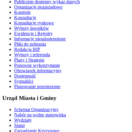
Publicznie dostępny wykaz danych
Organizacje pozarządowe
Kontrole
Konsultacje
Konsultacje rynkowe
Wybory ławników
Ewidencje i Rejestry
Informacje nieudostępnione
Pliki do pobrania
Redakcja BIP
Wybory i referenda
Plany i Strategie
Ponowne wykorzystanie
Obowiązek informacyjny
Dostępność
Sygnaliści
Planowanie przestrzenne
Urząd Miasta i Gminy
Schemat Organizacyjny
Nabór na wolne stanowiska
Wydziały
Statut
Zarządzanie Kryzysowe