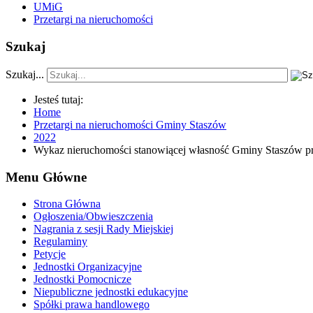
UMiG
Przetargi na nieruchomości
Szukaj
Szukaj...
Jesteś tutaj:
Home
Przetargi na nieruchomości Gminy Staszów
2022
Wykaz nieruchomości stanowiącej własność Gminy Staszów prz
Menu Główne
Strona Główna
Ogłoszenia/Obwieszczenia
Nagrania z sesji Rady Miejskiej
Regulaminy
Petycje
Jednostki Organizacyjne
Jednostki Pomocnicze
Niepubliczne jednostki edukacyjne
Spółki prawa handlowego