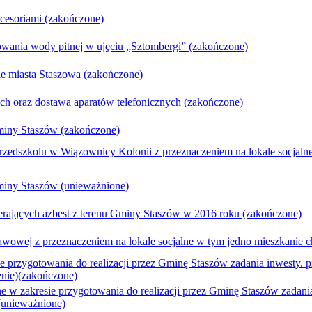
cesoriami (zakończone)
wania wody pitnej w ujęciu „Sztombergi” (zakończone)
e miasta Staszowa (zakończone)
ych oraz dostawa aparatów telefonicznych (zakończone)
miny Staszów (zakończone)
edszkolu w Wiązownicy Kolonii z przeznaczeniem na lokale socjalne
miny Staszów (unieważnione)
ierających azbest z terenu Gminy Staszów w 2016 roku (zakończone)
awowej z przeznaczeniem na lokale socjalne w tym jedno mieszkanie 
 przygotowania do realizacji przez Gminę Staszów zadania inwesty. 
enie)(zakończone)
 w zakresie przygotowania do realizacji przez Gminę Staszów zadani
)(unieważnione)