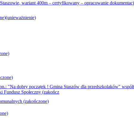
w Staszowie, wariant 400m – certyfikowany – opracowanie dokumentac
ne)(unieważnienie)
zone)
ńczone)
 pn.: "Na dobry początek ! Gmina Staszów dla przedszkolaków" wspó
i Fundusz Społeczny (zakończ
komunalnych (zakończone)
one)