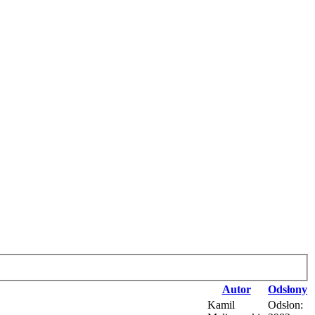
Autor
Odsłony
Kamil
Odsłon: