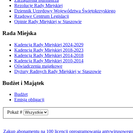
Zarządzenia Burmistrza
Rezolucje Rady Miejskiej
Dziennik Urzędowy Województwa Świętokrzyskiego
Rządowe Centrum Legislacji
Opinie Rady Miejskiej w Staszowie
Rada Miejska
Kadencja Rady Miejskiej 2024-2029
Kadencja Rady Miejskiej 2018-2023
Kadencja Rady Miejskiej 2014-2018
Kadencja Rady Miejskiej 2010-2014
Oświadczenia majątkowe
Dyżury Radnych Rady Miejskiej w Staszowie
Budżet i Majątek
Budżet
Emisja obligacji
Pokaż #
Zakup abonamentu na 100 licencji oprogramowania antywirusowe