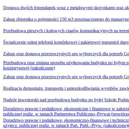
Dostawa dwóch fotopułapek wraz z metalowymi skrzynkami oraz ak
Zakup zbiornika o pojemności 150 m3 przeznaczonego do magazyno
Przebudowa pieszych i kołowych ciągów komunikacyjnych na tereni
Świadczenie usług telefonii komórkowej i pakietowej transmisji dan
Zakup oraz dostawa przezroczystych urn wyborczych dla potrzeb G
Przebudowa oraz zmiana sposobu użytkowania budynku po byłym prz
kosztorysowej (zakończone)
Zakup oraz dostawa przezroczystych urn wyborczych dla potrzeb G
Realizacja demontażu, transportu i unieszkodliwiania wyrobów zaw
Nadzór inwestorski nad przebudową budynku po byłej Szkole Podst
Doradztwo prawne i podatkowe, ekonomiczne i finansowe w zakresie
publicznej realiz. w ramach Partnerstwa Publiczno–Prywat (powtórz
Doradztwo prawne i podatkowe, ekonomiczno-finansowe i techniczne
użytecz. publicznej realiz. w ramach Part. Publ.–Pryw. (zakończone