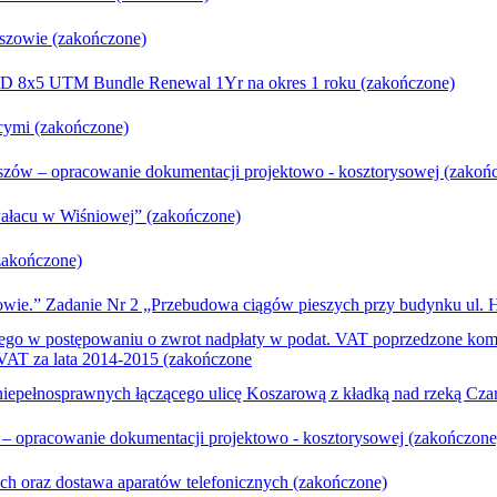
aszowie (zakończone)
 200D 8x5 UTM Bundle Renewal 1Yr na okres 1 roku (zakończone)
cymi (zakończone)
zów – opracowanie dokumentacji projektowo - kosztorysowej (zakoń
Pałacu w Wiśniowej” (zakończone)
zakończone)
owie.” Zadanie Nr 2 „Przebudowa ciągów pieszych przy budynku ul. H.
wego w postępowaniu o zwrot nadpłaty w podat. VAT poprzedzone ko
VAT za lata 2014-2015 (zakończone
niepełnosprawnych łączącego ulicę Koszarową z kładką nad rzeką Cza
 opracowanie dokumentacji projektowo - kosztorysowej (zakończone
ych oraz dostawa aparatów telefonicznych (zakończone)