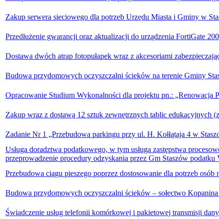
Zakup serwera sieciowego dla potrzeb Urzędu Miasta i Gminy w St
Przedłużenie gwarancji oraz aktualizacji do urządzenia FortiGate
Dostawa dwóch atrap fotopułapek wraz z akcesoriami zabezpieczają
Budowa przydomowych oczyszczalni ścieków na terenie Gminy Stas
Opracowanie Studium Wykonalności dla projektu pn.: „Renowacja 
Zakup wraz z dostawą 12 sztuk zewnętrznych tablic edukacyjnych (
Zadanie Nr 1 „Przebudowa parkingu przy ul. H. Kołłątaja 4 w Stasz
Usługa doradztwa podatkowego, w tym usługa zastępstwa proceso
przeprowadzenie procedury odzyskania przez Gm Staszów podatku 
Przebudowa ciągu pieszego poprzez dostosowanie dla potrzeb osób 
Budowa przydomowych oczyszczalni ścieków – sołectwo Kopanina –
Świadczenie usług telefonii komórkowej i pakietowej transmisji dan