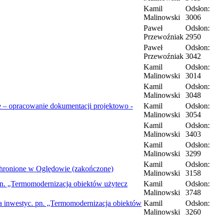
Kamil
Odsłon:
Malinowski
3006
Paweł
Odsłon:
Przewoźniak
2950
Paweł
Odsłon:
Przewoźniak
3042
Kamil
Odsłon:
Malinowski
3014
Kamil
Odsłon:
Malinowski
3048
 – opracowanie dokumentacji projektowo -
Kamil
Odsłon:
Malinowski
3054
Kamil
Odsłon:
Malinowski
3403
Kamil
Odsłon:
Malinowski
3299
Kamil
Odsłon:
chronione w Oględowie (zakończone)
Malinowski
3158
pn. „Termomodernizacja obiektów użytecz
Kamil
Odsłon:
Malinowski
3748
a inwestyc. pn. „Termomodernizacja obiektów
Kamil
Odsłon:
Malinowski
3260