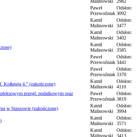
Malinowski
2982
Paweł
Odsłon:
Przewoźniak
3092
Kamil
Odsłon:
Malinowski
3477
Kamil
Odsłon:
Malinowski
3402
Kamil
Odsłon:
czone)
Malinowski
3585
Paweł
Odsłon:
Przewoźniak
3441
Paweł
Odsłon:
Przewoźniak
3370
Kamil
Odsłon:
 Kołłątaja 4.” (zakończone)
Malinowski
4110
mpleksowym przegl. podatkowym oraz
Paweł
Odsłon:
Przewoźniak
3819
Kamil
Odsłon:
rną w Staszowie (zakończone)
Malinowski
3994
Kamil
Odsłon:
)
Malinowski
3571
Kamil
Odsłon:
Malinowski
3413