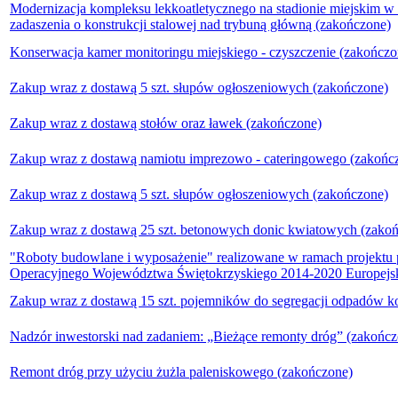
Modernizacja kompleksu lekkoatletycznego na stadionie miejskim 
zadaszenia o konstrukcji stalowej nad trybuną główną (zakończone)
Konserwacja kamer monitoringu miejskiego - czyszczenie (zakończo
Zakup wraz z dostawą 5 szt. słupów ogłoszeniowych (zakończone)
Zakup wraz z dostawą stołów oraz ławek (zakończone)
Zakup wraz z dostawą namiotu imprezowo - cateringowego (zakońc
Zakup wraz z dostawą 5 szt. słupów ogłoszeniowych (zakończone)
Zakup wraz z dostawą 25 szt. betonowych donic kwiatowych (zako
"Roboty budowlane i wyposażenie" realizowane w ramach projektu
Operacyjnego Województwa Świętokrzyskiego 2014-2020 Europejsk
Zakup wraz z dostawą 15 szt. pojemników do segregacji odpadów 
Nadzór inwestorski nad zadaniem: „Bieżące remonty dróg” (zakończ
Remont dróg przy użyciu żużla paleniskowego (zakończone)