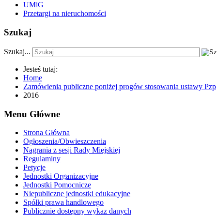
UMiG
Przetargi na nieruchomości
Szukaj
Szukaj...
Jesteś tutaj:
Home
Zamówienia publiczne poniżej progów stosowania ustawy Pzp
2016
Menu Główne
Strona Główna
Ogłoszenia/Obwieszczenia
Nagrania z sesji Rady Miejskiej
Regulaminy
Petycje
Jednostki Organizacyjne
Jednostki Pomocnicze
Niepubliczne jednostki edukacyjne
Spółki prawa handlowego
Publicznie dostępny wykaz danych