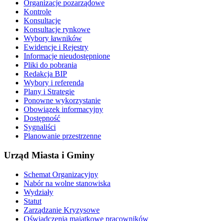
Organizacje pozarządowe
Kontrole
Konsultacje
Konsultacje rynkowe
Wybory ławników
Ewidencje i Rejestry
Informacje nieudostępnione
Pliki do pobrania
Redakcja BIP
Wybory i referenda
Plany i Strategie
Ponowne wykorzystanie
Obowiązek informacyjny
Dostępność
Sygnaliści
Planowanie przestrzenne
Urząd Miasta i Gminy
Schemat Organizacyjny
Nabór na wolne stanowiska
Wydziały
Statut
Zarządzanie Kryzysowe
Oświadczenia majątkowe pracowników