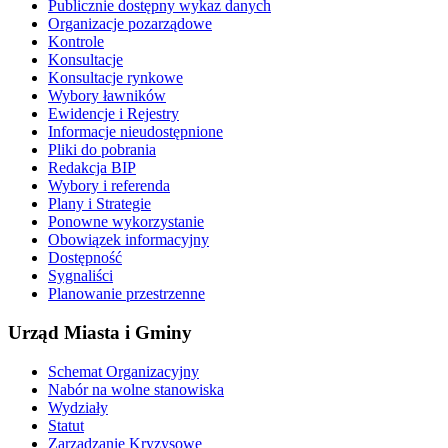
Publicznie dostępny wykaz danych
Organizacje pozarządowe
Kontrole
Konsultacje
Konsultacje rynkowe
Wybory ławników
Ewidencje i Rejestry
Informacje nieudostępnione
Pliki do pobrania
Redakcja BIP
Wybory i referenda
Plany i Strategie
Ponowne wykorzystanie
Obowiązek informacyjny
Dostępność
Sygnaliści
Planowanie przestrzenne
Urząd Miasta i Gminy
Schemat Organizacyjny
Nabór na wolne stanowiska
Wydziały
Statut
Zarządzanie Kryzysowe