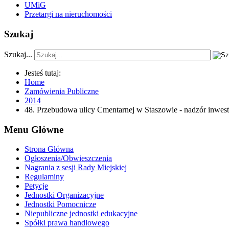
UMiG
Przetargi na nieruchomości
Szukaj
Szukaj...
Jesteś tutaj:
Home
Zamówienia Publiczne
2014
48. Przebudowa ulicy Cmentarnej w Staszowie - nadzór inwest
Menu Główne
Strona Główna
Ogłoszenia/Obwieszczenia
Nagrania z sesji Rady Miejskiej
Regulaminy
Petycje
Jednostki Organizacyjne
Jednostki Pomocnicze
Niepubliczne jednostki edukacyjne
Spółki prawa handlowego