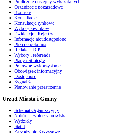
Publicznie dostępny wykaz danych
Organizacje pozarządowe
Kontrole
Konsultacje
Konsultacje rynkowe
Wybory ławników
Ewidencje i Rejestry
Informacje nieudostępnione
Pliki do pobrania
Redakcja BIP
Wybory i referenda
Plany i Strategie
Ponowne wykorzystanie
Obowiązek informacyjny
Dostępność
Sygnaliści
Planowanie przestrzenne
Urząd Miasta i Gminy
Schemat Organizacyjny
Nabór na wolne stanowiska
Wydziały
Statut
Zarządzanie Kryzysowe