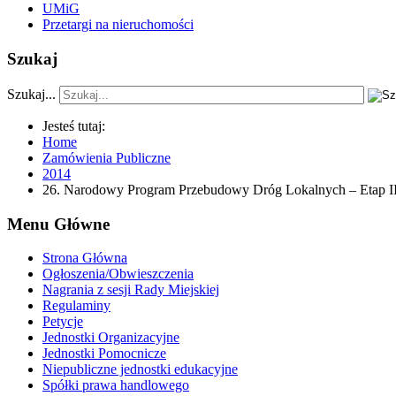
UMiG
Przetargi na nieruchomości
Szukaj
Szukaj...
Jesteś tutaj:
Home
Zamówienia Publiczne
2014
26. Narodowy Program Przebudowy Dróg Lokalnych – Etap II 
Menu Główne
Strona Główna
Ogłoszenia/Obwieszczenia
Nagrania z sesji Rady Miejskiej
Regulaminy
Petycje
Jednostki Organizacyjne
Jednostki Pomocnicze
Niepubliczne jednostki edukacyjne
Spółki prawa handlowego