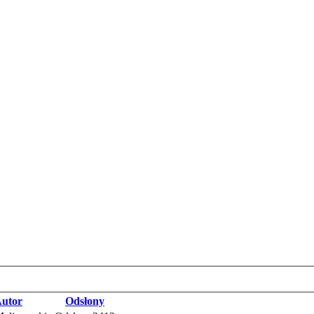
utor
Odsłony