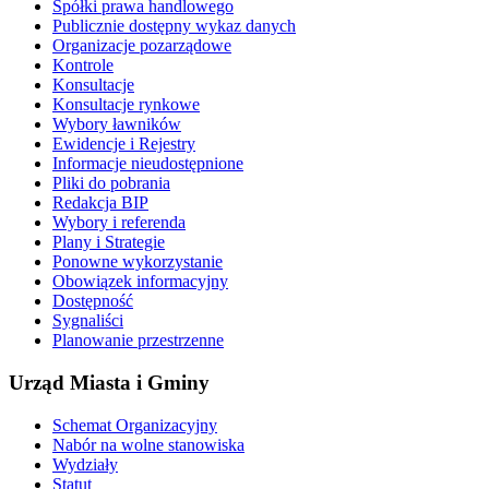
Spółki prawa handlowego
Publicznie dostępny wykaz danych
Organizacje pozarządowe
Kontrole
Konsultacje
Konsultacje rynkowe
Wybory ławników
Ewidencje i Rejestry
Informacje nieudostępnione
Pliki do pobrania
Redakcja BIP
Wybory i referenda
Plany i Strategie
Ponowne wykorzystanie
Obowiązek informacyjny
Dostępność
Sygnaliści
Planowanie przestrzenne
Urząd Miasta i Gminy
Schemat Organizacyjny
Nabór na wolne stanowiska
Wydziały
Statut