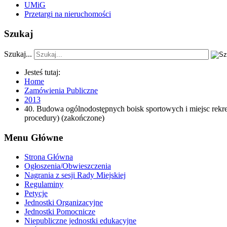
UMiG
Przetargi na nieruchomości
Szukaj
Szukaj...
Jesteś tutaj:
Home
Zamówienia Publiczne
2013
40. Budowa ogólnodostępnych boisk sportowych i miejsc rek
procedury) (zakończone)
Menu Główne
Strona Główna
Ogłoszenia/Obwieszczenia
Nagrania z sesji Rady Miejskiej
Regulaminy
Petycje
Jednostki Organizacyjne
Jednostki Pomocnicze
Niepubliczne jednostki edukacyjne