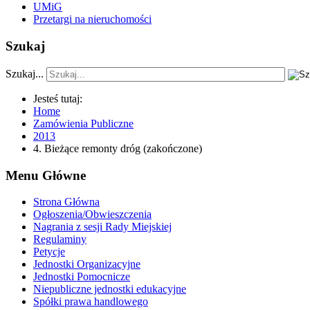
UMiG
Przetargi na nieruchomości
Szukaj
Szukaj...
Jesteś tutaj:
Home
Zamówienia Publiczne
2013
4. Bieżące remonty dróg (zakończone)
Menu Główne
Strona Główna
Ogłoszenia/Obwieszczenia
Nagrania z sesji Rady Miejskiej
Regulaminy
Petycje
Jednostki Organizacyjne
Jednostki Pomocnicze
Niepubliczne jednostki edukacyjne
Spółki prawa handlowego