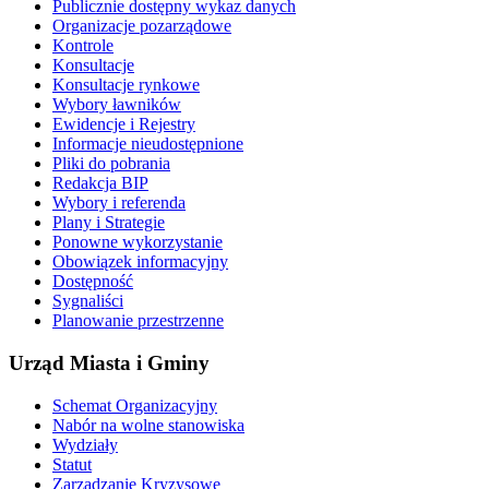
Publicznie dostępny wykaz danych
Organizacje pozarządowe
Kontrole
Konsultacje
Konsultacje rynkowe
Wybory ławników
Ewidencje i Rejestry
Informacje nieudostępnione
Pliki do pobrania
Redakcja BIP
Wybory i referenda
Plany i Strategie
Ponowne wykorzystanie
Obowiązek informacyjny
Dostępność
Sygnaliści
Planowanie przestrzenne
Urząd Miasta i Gminy
Schemat Organizacyjny
Nabór na wolne stanowiska
Wydziały
Statut
Zarządzanie Kryzysowe