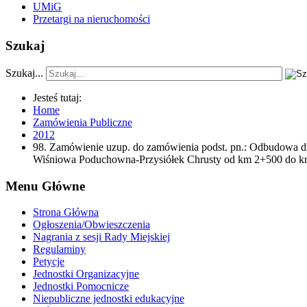
UMiG
Przetargi na nieruchomości
Szukaj
Szukaj...
Jesteś tutaj:
Home
Zamówienia Publiczne
2012
98. Zamówienie uzup. do zamówienia podst. pn.: Odbudowa
Wiśniowa Poduchowna-Przysiółek Chrusty od km 2+500 do k
Menu Główne
Strona Główna
Ogłoszenia/Obwieszczenia
Nagrania z sesji Rady Miejskiej
Regulaminy
Petycje
Jednostki Organizacyjne
Jednostki Pomocnicze
Niepubliczne jednostki edukacyjne