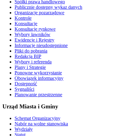
Spółki prawa handlowego
Publicznie dostępny wykaz danych
Organizacje pozarządowe
Kontrole
Konsultacje
Konsultacje rynkowe
Wybory ławników
Ewidencje i Rejestry
Informacje nieudostępnione
Pliki do pobrania
Redakcja BIP
Wybory i referenda
Plany i Strategie
Ponowne wykorzystanie
Obowiązek informacyjny
Dostępność
Sygnaliści
Planowanie przestrzenne
Urząd Miasta i Gminy
Schemat Organizacyjny
Nabór na wolne stanowiska
Wydziały
Statut