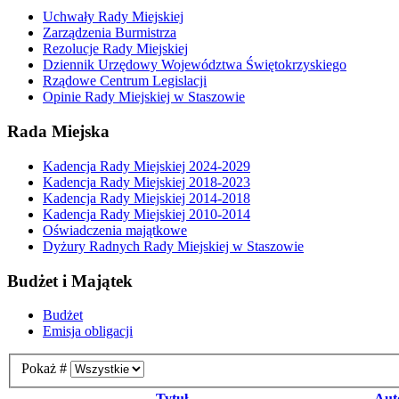
Uchwały Rady Miejskiej
Zarządzenia Burmistrza
Rezolucje Rady Miejskiej
Dziennik Urzędowy Województwa Świętokrzyskiego
Rządowe Centrum Legislacji
Opinie Rady Miejskiej w Staszowie
Rada Miejska
Kadencja Rady Miejskiej 2024-2029
Kadencja Rady Miejskiej 2018-2023
Kadencja Rady Miejskiej 2014-2018
Kadencja Rady Miejskiej 2010-2014
Oświadczenia majątkowe
Dyżury Radnych Rady Miejskiej w Staszowie
Budżet i Majątek
Budżet
Emisja obligacji
Pokaż #
Tytuł
Aut