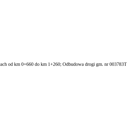
icach od km 0+660 do km 1+260; Odbudowa drogi gm. nr 003783T