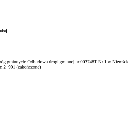
 dróg gminnych: Odbudowa drogi gminnej nr 003748T Nr 1 w Niemśc
m 2+901 (zakończone)