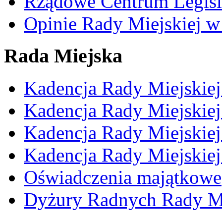
Rządowe Centrum Legisl
Opinie Rady Miejskiej w
Rada Miejska
Kadencja Rady Miejskie
Kadencja Rady Miejskie
Kadencja Rady Miejskie
Kadencja Rady Miejskie
Oświadczenia majątkowe
Dyżury Radnych Rady Mi