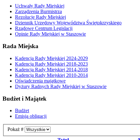
Uchwały Rady Miejskiej
Zarządzenia Burmistrza
Rezolucje Rady Miejskiej
Dziennik Urzędowy Województwa Świętokrzyskiego
Rządowe Centrum Legislacji
Opinie Rady Miejskiej w Staszowie
Rada Miejska
Kadencja Rady Miejskiej 2024-2029
Kadencja Rady Miejskiej 2018-2023
Kadencja Rady Miejskiej 2014-2018
Kadencja Rady Miejskiej 2010-2014
Oświadczenia majątkowe
Dyżury Radnych Rady Miejskiej w Staszowie
Budżet i Majątek
Budżet
Emisja obligacji
Pokaż #
Tytuł
A