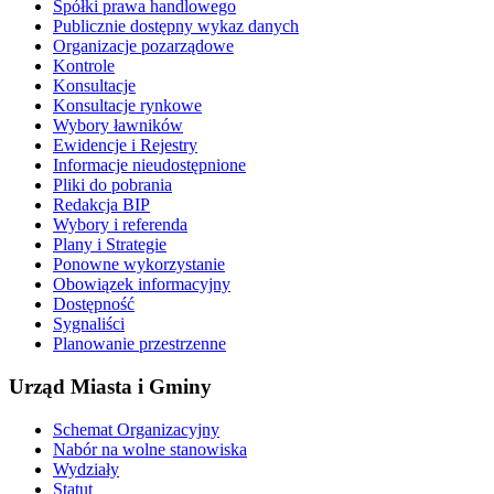
Spółki prawa handlowego
Publicznie dostępny wykaz danych
Organizacje pozarządowe
Kontrole
Konsultacje
Konsultacje rynkowe
Wybory ławników
Ewidencje i Rejestry
Informacje nieudostępnione
Pliki do pobrania
Redakcja BIP
Wybory i referenda
Plany i Strategie
Ponowne wykorzystanie
Obowiązek informacyjny
Dostępność
Sygnaliści
Planowanie przestrzenne
Urząd Miasta i Gminy
Schemat Organizacyjny
Nabór na wolne stanowiska
Wydziały
Statut