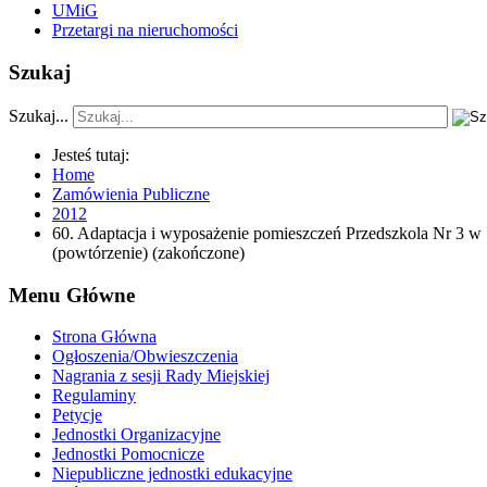
UMiG
Przetargi na nieruchomości
Szukaj
Szukaj...
Jesteś tutaj:
Home
Zamówienia Publiczne
2012
60. Adaptacja i wyposażenie pomieszczeń Przedszkola Nr 3 w 
(powtórzenie) (zakończone)
Menu Główne
Strona Główna
Ogłoszenia/Obwieszczenia
Nagrania z sesji Rady Miejskiej
Regulaminy
Petycje
Jednostki Organizacyjne
Jednostki Pomocnicze
Niepubliczne jednostki edukacyjne