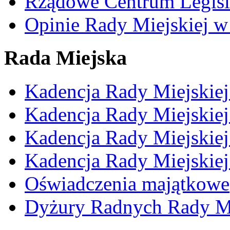
Rządowe Centrum Legisl
Opinie Rady Miejskiej w
Rada Miejska
Kadencja Rady Miejskie
Kadencja Rady Miejskie
Kadencja Rady Miejskie
Kadencja Rady Miejskie
Oświadczenia majątkowe
Dyżury Radnych Rady Mi