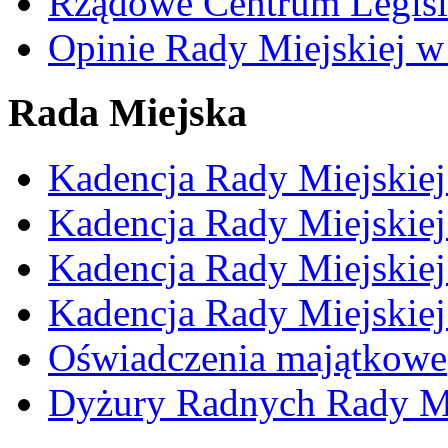
Rządowe Centrum Legisl
Opinie Rady Miejskiej w
Rada Miejska
Kadencja Rady Miejskie
Kadencja Rady Miejskie
Kadencja Rady Miejskie
Kadencja Rady Miejskie
Oświadczenia majątkowe
Dyżury Radnych Rady Mi