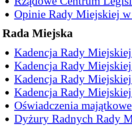
Rządowe Centrum Legisl
Opinie Rady Miejskiej w
Rada Miejska
Kadencja Rady Miejskie
Kadencja Rady Miejskie
Kadencja Rady Miejskie
Kadencja Rady Miejskie
Oświadczenia majątkowe
Dyżury Radnych Rady Mi