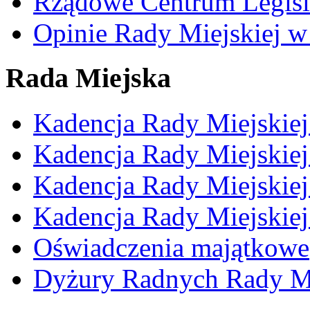
Rządowe Centrum Legisl
Opinie Rady Miejskiej w
Rada Miejska
Kadencja Rady Miejskie
Kadencja Rady Miejskie
Kadencja Rady Miejskie
Kadencja Rady Miejskie
Oświadczenia majątkowe
Dyżury Radnych Rady Mi