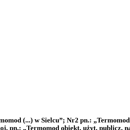
momod (...) w Sielcu”; Nr2 pn.: „Termomod 
roj. pn.: „Termomod obiekt. użyt. publicz. 