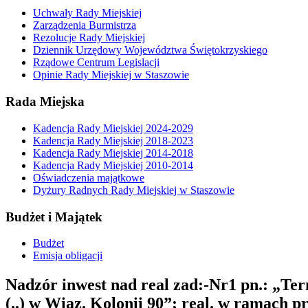
Uchwały Rady Miejskiej
Zarządzenia Burmistrza
Rezolucje Rady Miejskiej
Dziennik Urzędowy Województwa Świętokrzyskiego
Rządowe Centrum Legislacji
Opinie Rady Miejskiej w Staszowie
Rada Miejska
Kadencja Rady Miejskiej 2024-2029
Kadencja Rady Miejskiej 2018-2023
Kadencja Rady Miejskiej 2014-2018
Kadencja Rady Miejskiej 2010-2014
Oświadczenia majątkowe
Dyżury Radnych Rady Miejskiej w Staszowie
Budżet i Majątek
Budżet
Emisja obligacji
Nadzór inwest nad real zad:-Nr1 pn.: „Ter
(..) w Wiąz. Kolonii 90”; real. w ramach p