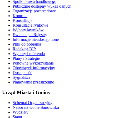
Spółki prawa handlowego
Publicznie dostępny wykaz danych
Organizacje pozarządowe
Kontrole
Konsultacje
Konsultacje rynkowe
Wybory ławników
Ewidencje i Rejestry
Informacje nieudostępnione
Pliki do pobrania
Redakcja BIP
Wybory i referenda
Plany i Strategie
Ponowne wykorzystanie
Obowiązek informacyjny
Dostępność
Sygnaliści
Planowanie przestrzenne
Urząd Miasta i Gminy
Schemat Organizacyjny
Nabór na wolne stanowiska
Wydziały
Statut