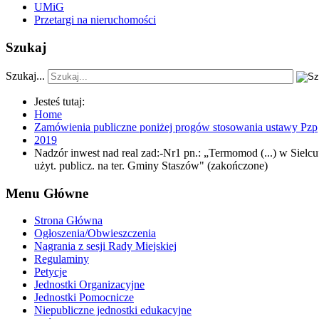
UMiG
Przetargi na nieruchomości
Szukaj
Szukaj...
Jesteś tutaj:
Home
Zamówienia publiczne poniżej progów stosowania ustawy Pzp
2019
Nadzór inwest nad real zad:-Nr1 pn.: „Termomod (...) w Sielcu
użyt. publicz. na ter. Gminy Staszów" (zakończone)
Menu Główne
Strona Główna
Ogłoszenia/Obwieszczenia
Nagrania z sesji Rady Miejskiej
Regulaminy
Petycje
Jednostki Organizacyjne
Jednostki Pomocnicze
Niepubliczne jednostki edukacyjne