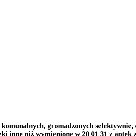
w komunalnych, gromadzonych selektywnie, 
 leki inne niż wymienione w 20 01 31 z apte