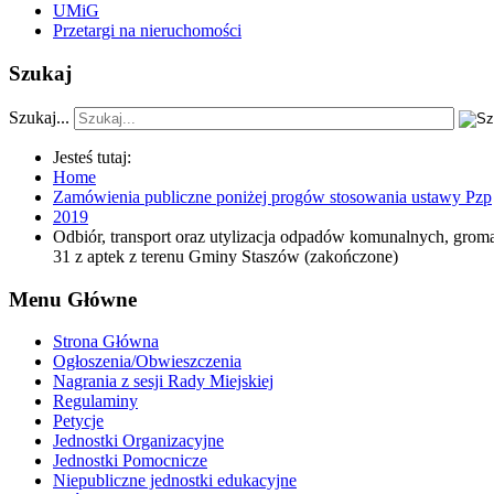
UMiG
Przetargi na nieruchomości
Szukaj
Szukaj...
Jesteś tutaj:
Home
Zamówienia publiczne poniżej progów stosowania ustawy Pzp
2019
Odbiór, transport oraz utylizacja odpadów komunalnych, groma
31 z aptek z terenu Gminy Staszów (zakończone)
Menu Główne
Strona Główna
Ogłoszenia/Obwieszczenia
Nagrania z sesji Rady Miejskiej
Regulaminy
Petycje
Jednostki Organizacyjne
Jednostki Pomocnicze
Niepubliczne jednostki edukacyjne