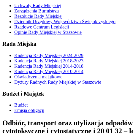
Uchwały Rady Miejskiej
Zarządzenia Burmistrza
Rezolucje Rady Miejskiej
Dziennik Urzędowy Województwa Świętokrzyskiego
Rządowe Centrum Legislacji
Opinie Rady Miejskiej w Staszowie
Rada Miejska
Kadencja Rady Miejskiej 2024-2029
Kadencja Rady Miejskiej 2018-2023
Kadencja Rady Miejskiej 2014-2018
Kadencja Rady Miejskiej 2010-2014
Oświadczenia majątkowe
Dyżury Radnych Rady Miejskiej w Staszowie
Budżet i Majątek
Budżet
Emisja obligacji
Odbiór, transport oraz utylizacja odpadó
cytotoksyczne i cytostatyczne i 20 01 32 –