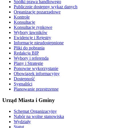
Spółki prawa handlowego
Publicznie dostępny wykaz danych
Organizacje pozarządowe
Kontrole
Konsultacje
Konsultacje rynkowe
Wybory ławników
Ewidencje i Rejestry
Informacje nieudostępnione
Pliki do pobrania
Redakcja BIP
Wybory i referenda
Plany i Strategie
Ponowne wykorzystanie
Obowiązek informacyjny
Dostępność
Sygnaliści
Planowanie przestrzenne
Urząd Miasta i Gminy
Schemat Organizacyjny
Nabór na wolne stanowiska
Wydziały
Statut