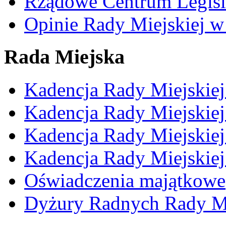
Rządowe Centrum Legisl
Opinie Rady Miejskiej w
Rada Miejska
Kadencja Rady Miejskie
Kadencja Rady Miejskie
Kadencja Rady Miejskie
Kadencja Rady Miejskie
Oświadczenia majątkowe
Dyżury Radnych Rady Mi