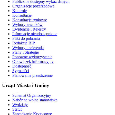
Publicznie dostępny wykaz danych
Organizacje pozarządowe
Kontrole
Konsultacje
Konsultacje rynkowe
Wybory ławników
Ewidencje i Rejestry
Informacje nieudostępnione
Pliki do pobrania
Redakcja BIP
Wybory i referenda
Plany i Strategie
Ponowne wykorzystanie
Obowiązek informacyjny
Dostępność
Sygnaliści
Planowanie przestrzenne
Urząd Miasta i Gminy
Schemat Organizacyjny
Nabór na wolne stanowiska
Wydziały
Statut
Zarządzanie Kryzysowe