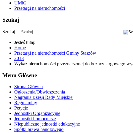
UMiG
Przetargi na nieruchomości
Szukaj
Szukaj...
Jesteś tutaj:
Home
Przetargi na nieruchomości Gminy Staszów
2018
Wykaz nieruchomości przeznaczonej do bezprzetargowego wydz
Menu Główne
Strona Główna
Ogłoszenia/Obwieszczenia
Nagrania z sesji Rady Miejskiej
Regulaminy
Petycje
Jednostki Organizacyjne
Jednostki Pomocnicze
Niepubliczne jednostki edukacyjne
Spółki prawa handlowego