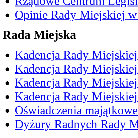
Rządowe Centrum Legisl
Opinie Rady Miejskiej w
Rada Miejska
Kadencja Rady Miejskie
Kadencja Rady Miejskie
Kadencja Rady Miejskie
Kadencja Rady Miejskie
Oświadczenia majątkowe
Dyżury Radnych Rady Mi