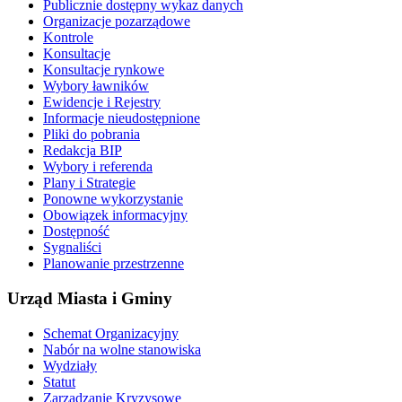
Publicznie dostępny wykaz danych
Organizacje pozarządowe
Kontrole
Konsultacje
Konsultacje rynkowe
Wybory ławników
Ewidencje i Rejestry
Informacje nieudostępnione
Pliki do pobrania
Redakcja BIP
Wybory i referenda
Plany i Strategie
Ponowne wykorzystanie
Obowiązek informacyjny
Dostępność
Sygnaliści
Planowanie przestrzenne
Urząd Miasta i Gminy
Schemat Organizacyjny
Nabór na wolne stanowiska
Wydziały
Statut
Zarządzanie Kryzysowe