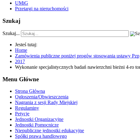
UMiG
Przetargi na nieruchomości
Szukaj
Szukaj...
Jesteś tutaj:
Home
Zamówienia publiczne poniżej progów stosowania ustawy Pzp
2017
Wykonanie specjalistycznych badań nawierzchni bieżni 4-ro t
Menu Główne
Strona Główna
Ogłoszenia/Obwieszczenia
Nagrania z sesji Rady Miejskiej
Regulaminy
Petycje
Jednostki Organizacyjne
Jednostki Pomocnicze
Niepubliczne jednostki edukacyjne
Spółki prawa handlowego