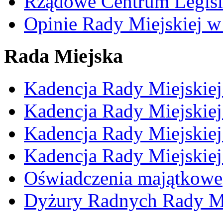
Rządowe Centrum Legisl
Opinie Rady Miejskiej w
Rada Miejska
Kadencja Rady Miejskie
Kadencja Rady Miejskie
Kadencja Rady Miejskie
Kadencja Rady Miejskie
Oświadczenia majątkowe
Dyżury Radnych Rady Mi