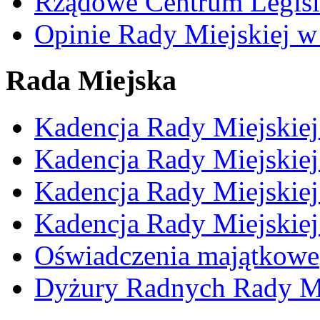
Rządowe Centrum Legisl
Opinie Rady Miejskiej w
Rada Miejska
Kadencja Rady Miejskie
Kadencja Rady Miejskie
Kadencja Rady Miejskie
Kadencja Rady Miejskie
Oświadczenia majątkowe
Dyżury Radnych Rady Mi