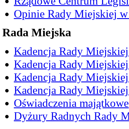
Rządowe Centrum Legisl
Opinie Rady Miejskiej w
Rada Miejska
Kadencja Rady Miejskie
Kadencja Rady Miejskie
Kadencja Rady Miejskie
Kadencja Rady Miejskie
Oświadczenia majątkowe
Dyżury Radnych Rady Mi