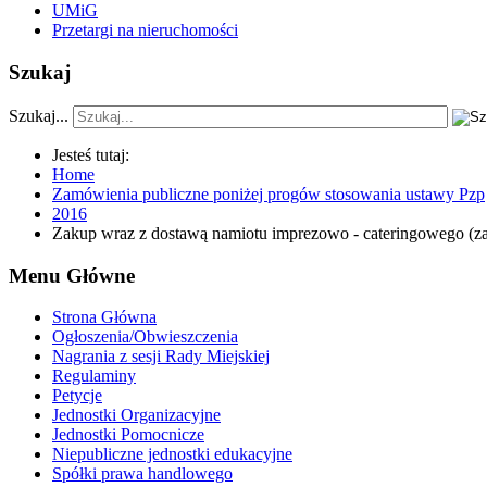
UMiG
Przetargi na nieruchomości
Szukaj
Szukaj...
Jesteś tutaj:
Home
Zamówienia publiczne poniżej progów stosowania ustawy Pzp
2016
Zakup wraz z dostawą namiotu imprezowo - cateringowego (z
Menu Główne
Strona Główna
Ogłoszenia/Obwieszczenia
Nagrania z sesji Rady Miejskiej
Regulaminy
Petycje
Jednostki Organizacyjne
Jednostki Pomocnicze
Niepubliczne jednostki edukacyjne
Spółki prawa handlowego