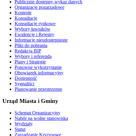
Publicznie dostępny wykaz danych
Organizacje pozarządowe
Kontrole
Konsultacje
Konsultacje rynkowe
Wybory ławników
Ewidencje i Rejestry
Informacje nieudostępnione
Pliki do pobrania
Redakcja BIP
Wybory i referenda
Plany i Strategie
Ponowne wykorzystanie
Obowiązek informacyjny
Dostępność
Sygnaliści
Planowanie przestrzenne
Urząd Miasta i Gminy
Schemat Organizacyjny
Nabór na wolne stanowiska
Wydziały
Statut
Zarządzanie Kryzysowe