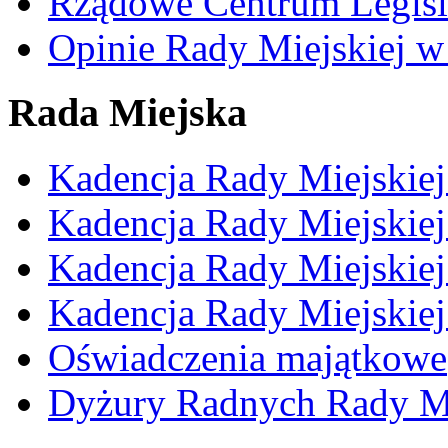
Rządowe Centrum Legisl
Opinie Rady Miejskiej w
Rada Miejska
Kadencja Rady Miejskie
Kadencja Rady Miejskie
Kadencja Rady Miejskie
Kadencja Rady Miejskie
Oświadczenia majątkowe
Dyżury Radnych Rady Mi