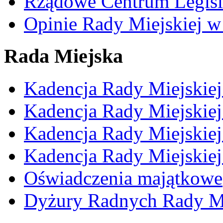
Rządowe Centrum Legisl
Opinie Rady Miejskiej w
Rada Miejska
Kadencja Rady Miejskie
Kadencja Rady Miejskie
Kadencja Rady Miejskie
Kadencja Rady Miejskie
Oświadczenia majątkowe
Dyżury Radnych Rady Mi